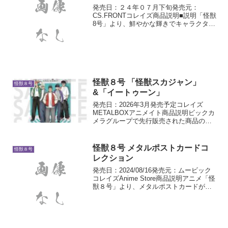
発売日：２４年０７月下旬発売元：
CS.FRONTコレイズ商品説明■説明「怪獣
8号」より、鮮やかな輝きでキャラクター
を引き立てるLEDビッグアクリルスタン
ドが登場！デスクや棚の上に飾れば、存
在感ばっちり！付属の専用リモコンを使
えば、LEDのカ...
怪獣８号 「怪獣スカジャン」
怪獣８号
&「イートゥーン」
発売日：2026年3月発売予定コレイズ
METALBOXアニメイト商品説明ビックカ
メラグループで先行販売された商品の一
般販売
怪獣８号 メタルポストカードコ
怪獣８号
レクション
発売日：2024/08/16発売元：ムービック
コレイズAnime Store商品説明アニメ「怪
獣８号」より、メタルポストカードが登
場！サイズ：約10×14.8cm仕様：メタル
紙製/フルカラー印刷1BOX5パック入り1
パック：2枚入り※BOX...