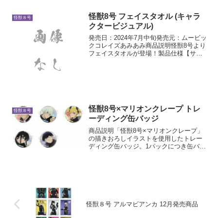
怪獣8号 フェイスタオル (キャラ
怪獣８号
クタービジュアル)
発売日：2024年7月中旬発売元：ムービッ
クコレイズあみあみ商品説明怪獣8号より
フェイスタオルが登場！製品仕様【サイ
ズ】約83×34cm【素材】綿100％
怪獣8号×マリオンクレープ トレ
怪獣８号
ーディング缶バッジ
商品説明「怪獣8号×マリオンクレープ」
の描きおろしイラストを使用したトレー
ディング缶バッジ。1パックにつき缶バッ
ジ1個入り。1/5の確率で箔押し仕様のレ
アver.入り。あみあみ10% OFF予約
怪獣８号 アルマビアンカ 12月発売商品