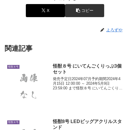
X
コピー
よろずや
関連記事
怪獣８号 にいてんごくりっぷ3個
怪獣８号
セット
発売予定日2024年07月予約期間2024年4
月15日 12:00:00 ～ 2024年5月9日
23:59:00 まで怪獣８号 にいてんごくりっ
ぷ3個セット Aset(日比野カフカ＆市川レ
ノ＆四ノ宮キコル)キャラアニ商品説明TV
アニメ『怪...
怪獣8号 LEDビッグアクリルスタ
怪獣８号
ンド