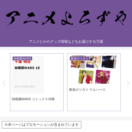
アニメとかのグッズ情報などをお届けする万屋
幼稚園WARS
黄泉のツガイ
黄
黄泉のツガイ ウエハース
黄泉
ック
幼稚園WARS コミックス18巻
※本ページはプロモーションが含まれています