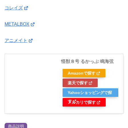
コレイズ
METALBOX
アニメイト
怪獣８号 るかっぷ 鳴海弦
Amazonで探す
楽天で探す
Yahooショッピングで探
す
メルカリで探す
商品説明