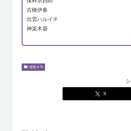
保科宗四郎
古橋伊春
出雲ハルイチ
神楽木葵
怪獣８号
シ
X