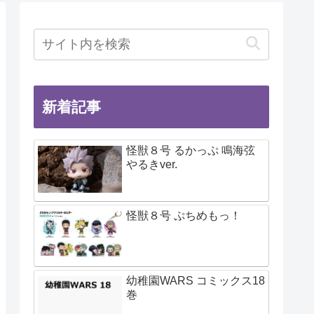
新着記事
怪獣８号 るかっぷ 鳴海弦
やるきver.
怪獣８号 ぷちめもっ！
幼稚園WARS コミックス18
巻