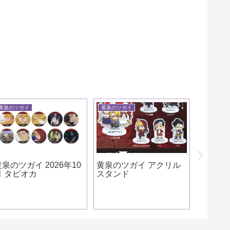
黄泉のツガイ
黄泉のツガイ
怪獣８号
黄泉のツガイ 2026年10
黄泉のツガイ アクリル
怪獣８号
月 タピオカ
スタンド
弦 やるき