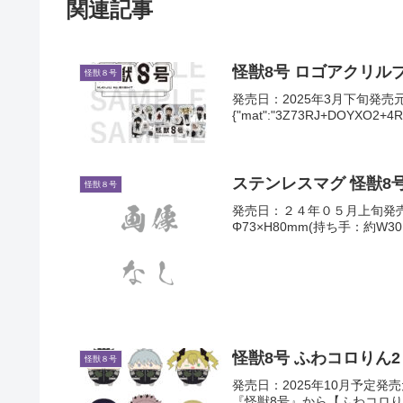
関連記事
怪獣8号 ロゴアクリル
怪獣８号
発売日：2025年3月下旬発売元：株式会
{"mat":"3Z73RJ+DOYXO2+4R
ステンレスマグ 怪獣8
怪獣８号
発売日：２４年０５月上旬発
Φ73×H80mm(持ち手：約W3
怪獣8号 ふわコロりん2
怪獣８号
発売日：2025年10月予定発
『怪獣8号』から【ふわコロ