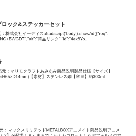
ブロック&ステッカーセット
社イーディスa8adscript('body').showAd({"req":
NG+BWGDT","alt":"商品リンク","id":"4ex8Yo...
号
売元：マリモクラフトあみあみ商品説明製品仕様【サイズ】
0×H65×D14mm)【素材】ステンレス鋼【容量】約300ml
売元：マックスリミテッドMETALBOXアニメイト商品説明アニメ
りん2】が登場！まんまるでふわふわコロッとしたデフォルメのマ