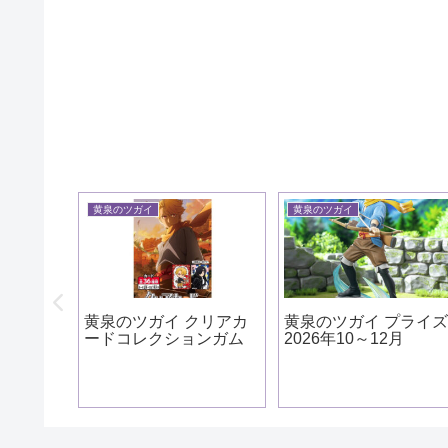
黄泉のツガイ
黄泉のツガイ
ッズ ア
年9月
黄泉のツガイ クリアカ
黄泉のツガイ プライ
ードコレクションガム
2026年10～12月