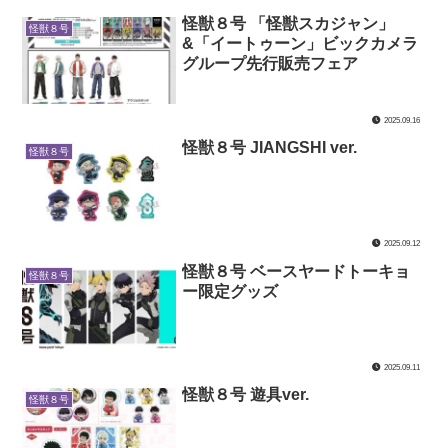
怪獣８号 「怪獣スカジャン」
怪獣８号
&「イートゥーン」ビックカメラ
グループ先行販売フェア
2025.09.16
怪獣８号 JIANGSHI ver.
怪獣８号
2025.09.12
怪獣８号 ベースヤードトーキョ
怪獣８号
ー限定グッズ
2025.09.11
怪獣８号 遊具ver.
怪獣８号