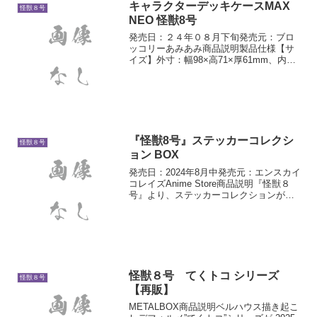
キャラクターデッキケースMAX
怪獣８号
NEO 怪獣8号
発売日：２４年０８月下旬発売元：ブロ
ッコリーあみあみ商品説明製品仕様【サ
イズ】外寸：幅98×高71×厚61mm、内
寸：幅96×高70×厚60mm、セパレータ
ー：幅91×高62×ミミ8mm【素材】プラス
チック(ポリプロピレン0.6mm厚スーパ...
『怪獣8号』ステッカーコレクシ
怪獣８号
ョン BOX
発売日：2024年8月中発売元：エンスカイ
コレイズAnime Store商品説明『怪獣８
号』より、ステッカーコレクションが登
場！こちらは20パック入りのBOX商品で
す。
怪獣８号 てくトコ シリーズ
怪獣８号
【再販】
METALBOX商品説明ベルハウス描き起こ