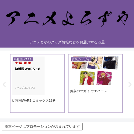
アニメとかのグッズ情報などをお届けする万屋
幼稚園WARS
黄泉のツガイ
黄
黄泉のツガイ ウエハース
黄泉
ック
幼稚園WARS コミックス18巻
※本ページはプロモーションが含まれています