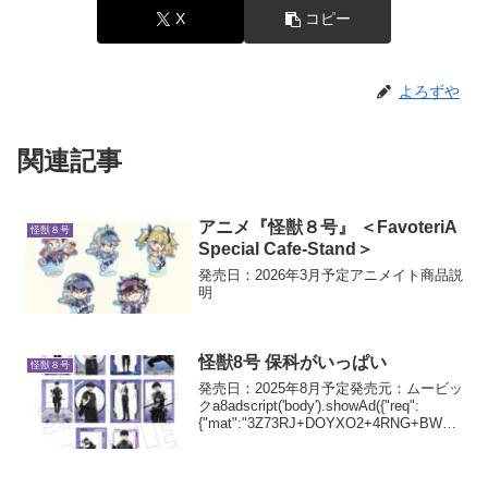
X
コピー
よろずや
関連記事
アニメ『怪獣８号』 ＜FavoteriA
怪獣８号
Special Cafe-Stand＞
発売日：2026年3月予定アニメイト商品説
明
怪獣8号 保科がいっぱい
怪獣８号
発売日：2025年8月予定発売元：ムービッ
クa8adscript('body').showAd({"req":
{"mat":"3Z73RJ+DOYXO2+4RNG+BWGD
T","alt":"商品リンク","id":"4ex8Yo4-g7...