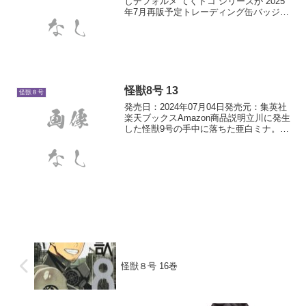
しデフォルメ”てくトコ”シリーズが 2025
年7月再販予定トレーディング缶バッジ
てくトコてくトコアクリルフィギュアて
くトコアクリルキーホルダー
怪獣8号 13
怪獣８号
発売日：2024年07月04日発売元：集英社
楽天ブックスAmazon商品説明立川に発生
した怪獣9号の手中に落ちた亜白ミナ。救
出に向かいたいカフカだが、都内の複数
箇所に現れた大怪獣たちが行手を阻む。
そんな状況の中、新たな怪獣反応を感じ
たカフカ...
怪獣８号 16巻