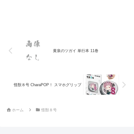
黄泉のツガイ 単行本 11巻
怪獣８号 CharaPOP！ スマホグリップ
ホーム
怪獣８号