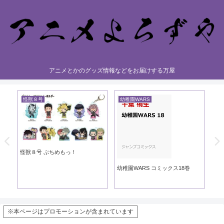
アニメとかのグッズ情報などをお届けする万屋
怪獣８号
幼稚園WARS
黄
き
怪獣８号 ぷちめもっ！
黄
幼稚園WARS コミックス18巻
※本ページはプロモーションが含まれています