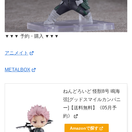
▼▼▼ 予約・購入 ▼▼▼
アニメイト
METALBOX
ねんどろいど 怪獣8号 鳴海
弦[グッドスマイルカンパニ
ー]【送料無料】《05月予
約》
Amazonで探す