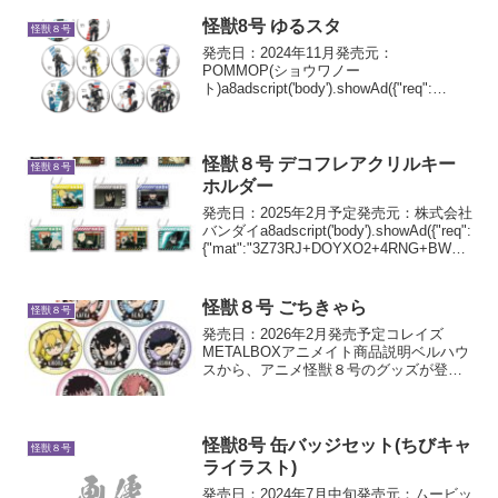
怪獣8号 ゆるスタ
怪獣８号
発売日：2024年11月発売元：
POMMOP(ショウワノー
ト)a8adscript('body').showAd({"req":
{"mat":"3Z73RJ+DOYXO2+4RNG+BWGD
T","alt":"商品リンク","id":"4...
怪獣８号 デコフレアクリルキー
怪獣８号
ホルダー
発売日：2025年2月予定発売元：株式会社
バンダイa8adscript('body').showAd({"req":
{"mat":"3Z73RJ+DOYXO2+4RNG+BWGD
T","alt":"商品リンク","id":"4ex8Yo4...
怪獣８号 ごちきゃら
怪獣８号
発売日：2026年2月発売予定コレイズ
METALBOXアニメイト商品説明ベルハウ
スから、アニメ怪獣８号のグッズが登場
新規描き起こし"ごちきゃら"シリーズで
す
怪獣8号 缶バッジセット(ちびキャ
怪獣８号
ライラスト)
発売日：2024年7月中旬発売元：ムービッ