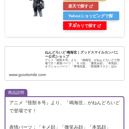
楽天で探す
Yahooショッピングで探
す
メルカリで探す
ねんどろいど 鳴海弦｜グッドスマイルカンパニ
ー公式ショップ
アニメ『怪獣８号』より、「鳴海弦」がねんどろいどで登
場です！表情パーツ：「キメ顔」「微笑み顔」「本気顔」
オプションパーツ：「専用武器」「防衛隊マスク」ほか
www.goodsmile.com
商品説明
アニメ『怪獣８号』より、「鳴海弦」がねんどろいど
で登場です！
表情パーツ：「キメ顔」「微笑み顔」「本気顔」