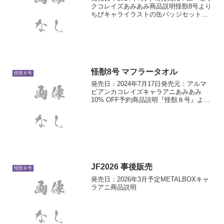
クコレイズあみあみ商品説明怪獣8号より
ちびキャライラストの缶バッジセットが
登場！製品仕様【サイズ】直径約
5.7cm【素材】紙・ブリキ・PET
怪獣8号 マフラータオル
怪獣８号
発売日：2024年7月17日発売元：アルマ
ビアンカコレイズキャラアニあみあみ
10% OFF予約商品説明『怪獣８号』よ
り、マフラータオルの登場です。モンス
タースイーパー社のロゴをマフラータオ
ルに仕上げました。吸水性の高い綿100％
の生地で、肌...
JF2026 事後販売
怪獣８号
発売日：2026年3月予定METALBOXキャ
ラアニ商品説明