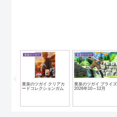
黄泉のツガイ
黄泉のツガイ
 クリアカ
黄泉のツガイ プライズ
ョンガム
2026年10～12月
黄泉のツガイ ぬい
み グッドスマイル
パニー