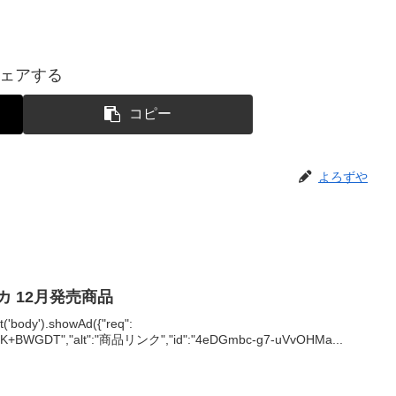
ェアする
コピー
よろずや
カ 12月発売商品
body').showAd({"req":
ZK+BWGDT","alt":"商品リンク","id":"4eDGmbc-g7-uVvOHMa...