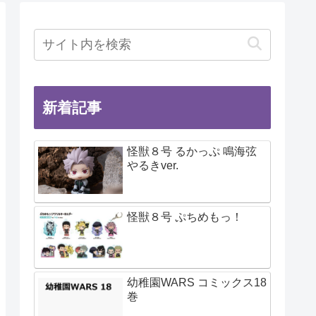
新着記事
怪獣８号 るかっぷ 鳴海弦
やるきver.
怪獣８号 ぷちめもっ！
幼稚園WARS コミックス18
巻