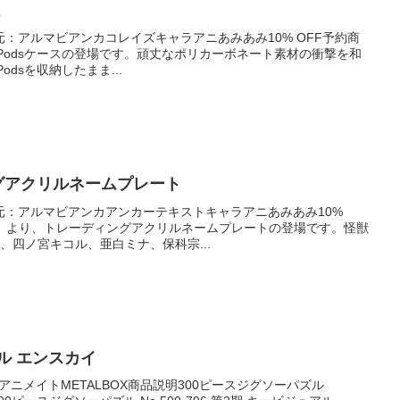
ス
売元：アルマビアンカコレイズキャラアニあみあみ10% OFF予約商
rPodsケースの登場です。頑丈なポリカーボネート素材の衝撃を和
odsを収納したまま...
グアクリルネームプレート
発売元：アルマビアンカアンカーテキストキャラアニあみあみ10%
号』より、トレーディングアクリルネームプレートの登場です。怪獣
、四ノ宮キコル、亜白ミナ、保科宗...
ル エンスカイ
定アニメイトMETALBOX商品説明300ピースジグソーパズル