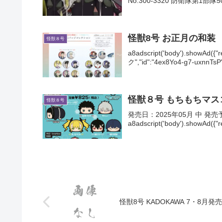
No.300-3320 防衛隊第1部
怪獣8号 お正月の和装
怪獣８号
a8adscript('body').showAd
ク","id":"4ex8Yo4-g7-uxnnTsP"}
怪獣８号 もちもちマス
怪獣８号
発売日：2025年05月 中 
a8adscript('body').showAd(
怪獣8号 KADOKAWA 7・8月発