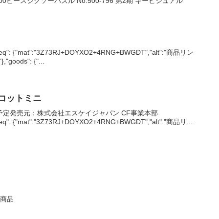
隊500ピースジグソーパズル No.500-796 第2期 キービジュアル
({"req": {"mat":"3Z73RJ+DOYXO2+4RNG+BWGDT","alt":"商品リン
,"goods": {"...
コットミニ
発売予定発売元：株式会社エスケイジャパン CF事業本部
{"req": {"mat":"3Z73RJ+DOYXO2+4RNG+BWGDT","alt":"商品リ...
売商品