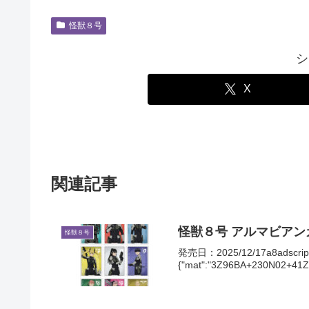
怪獣８号
シ
X
関連記事
怪獣８号 アルマビアン
怪獣８号
発売日：2025/12/17a8adscript('
{"mat":"3Z96BA+230N02+41