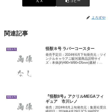
X
コピー
よろずや
関連記事
怪獣８号 ラバーコースター
怪獣８号
発売予定日：2024年6月下旬発売元：ツイ
ンクルキャラアニ駿河屋商品説明サイ
ズ：本体(約H90×W90×D5mm)素材：
ATBC-PVC
『怪獣8号』アクリルMEGAフィ
怪獣８号
ギュア 市川レノ
発売：2024年8月上旬発売元：集英社受注
締切日：2024年4月29日JCS HAPPY