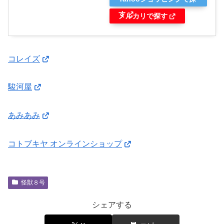
す
メルカリで探す
コレイズ
駿河屋
あみあみ
コトブキヤ オンラインショップ
怪獣８号
シェアする