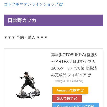
コトブキヤ オンラインショップ
日比野カフカ
▼▼▼ 予約・購入 ▼▼▼
壽屋(KOTOBUKIYA) 怪獣8
号 ARTFX J 日比野カフカ
1/8スケール PVC製 塗装済
み完成品 フィギュア
壽屋(KOTOBUKIYA)
Amazonで探す
楽天で探す
Yahooショッピングで探