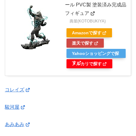
ール PVC製 塗装済み完成品
フィギュア
壽屋(KOTOBUKIYA)
Amazonで探す
楽天で探す
Yahooショッピングで探
す
メルカリで探す
コレイズ
駿河屋
あみあみ