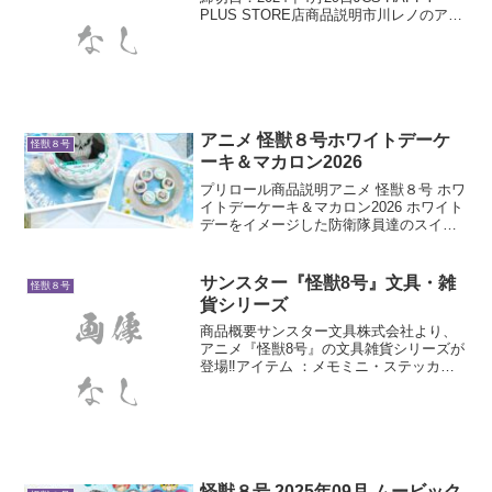
PLUS STORE店商品説明市川レノのアク
リルMEGAフィギュア！迫力あるイラス
トが存分に堪能できるアイテム！MEGA
な存在感をキミの目で体感せよ！...
アニメ 怪獣８号ホワイトデーケ
怪獣８号
ーキ＆マカロン2026
プリロール商品説明アニメ 怪獣８号 ホワ
イトデーケーキ＆マカロン2026 ホワイト
デーをイメージした防衛隊員達のスイー
ツが登場特典缶バッジ付き2月23日(月)ま
で当商品に限り5%OFF
サンスター『怪獣8号』文具・雑
怪獣８号
貨シリーズ
商品概要サンスター文具株式会社より、
アニメ『怪獣8号』の文具雑貨シリーズが
登場‼アイテム ：メモミニ・ステッカー
付メモ・ミニレターセット・ハードカバ
ーノート・ブロック付箋・クリアファイ
ル・ピースシール・ビッグクリアステッ
カー・ペンケース・マ...
怪獣８号 2025年09月 ムービック