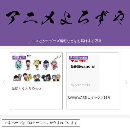
アニメとかのグッズ情報などをお届けする万屋
怪獣８号
幼稚園WARS
黄
き
怪獣８号 ぷちめもっ！
黄
幼稚園WARS コミックス18巻
※本ページはプロモーションが含まれています