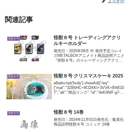
よろずや
関連記事
怪獣８号 トレーディングアクリ
怪獣８号
ルキーホルダー
発売日：2025年09月 中 発売予定コレイ
ズMETALBOXアニメイト商品説明アニメ
『怪獣８号』のトレーディングアクリル
キーホルダーが登場！
怪獣８号 クリスマスケーキ 2025
怪獣８号
a8adscript('body').showAd({"req":
{"mat":"3ZB6HC+9CDXKI+3VVK+BWGD
T","alt":"商品リンク","id":"4eK0NIF-g7-
v1QJwVi"},"goods": {"...
怪獣８号 14巻
怪獣８号
発売日：2024年11月01日発売元：集英社
商品説明怪獣８号 コミック 14巻