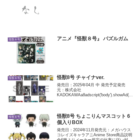
アニメ『怪獣８号』 パズルガム
怪獣８号
怪獣8号 チャイナver.
怪獣８号
発売日：2025年04月 中 発売予定発売
元：株式会社
KADOKAWAa8adscript('body').showAd({"r
eq":
{"mat":"3Z73RJ+DOYXO2+4RNG+BWGD
T","alt":"商品リンク","id...
怪獣8号 ちょこりんマスコット 6
怪獣８号
個入りBOX
発売日：2024年11月発売元：メガハウス
コレイズキャラアニAnime Store商品説明
全6種よりメーカー規定の比率に従い封