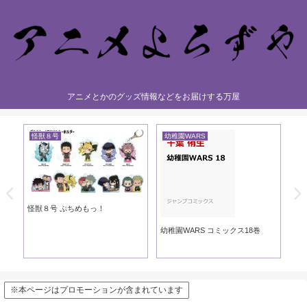
アニメとかのグッズ情報などをお届けする万屋
怪獣８号
幼稚園WARS
黄
き
怪獣８号 ぷちめもっ！
黄
幼稚園WARS コミックス18巻
※本ページはプロモーションが含まれています