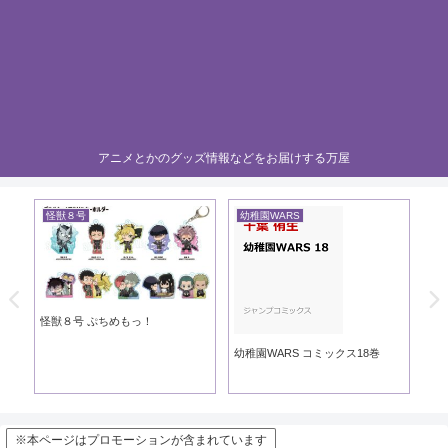
アニメとかのグッズ情報などをお届けする万屋
怪獣８号
幼稚園WARS
黄
き
怪獣８号 ぷちめもっ！
黄
幼稚園WARS コミックス18巻
※本ページはプロモーションが含まれています