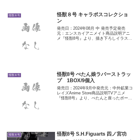
催中の、アニメ『怪獣8号』SPECIAL
POPUP限定商品の受注販売開始！オリジ
ナルTシャ...
怪獣８号 キャラポスコレクショ
怪獣８号
ン
発売日：2024年08月 中 発売予定発売
元：エンスカイアニメイト商品説明アニ
メ『怪獣8号』より、描き下ろしイラスト
を使用したキャラポスコレクションが登
場です！全12種類1箱：ポスター2枚入り
※1個箱には全12種類のうち、いずれか2
枚が入っ...
怪獣8号 ぺたん娘ラバーストラッ
怪獣８号
プ 1BOX/9個入
発売日：2024年9月中発売元：中外鉱業コ
レイズAnime Store商品説明TVアニメ
『怪獣8号』より、ぺたんと座ったポーズ
がかわいい「ぺたん娘」シリーズのラバ
ーストラップが登場!
怪獣8号 S.H.Figuarts 四ノ宮功
怪獣８号