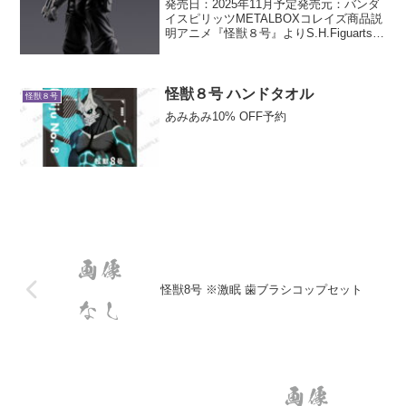
発売日：2025年11月予定発売元：バンダ
イスピリッツMETALBOXコレイズ商品説
明アニメ『怪獣８号』よりS.H.Figuarts
に「四ノ宮功」が登場！アニメ『怪獣８
号』に登場する「四ノ宮功」が劇中をイ
メージしたプロポーションで立体化。...
怪獣８号 ハンドタオル
怪獣８号
あみあみ10% OFF予約
怪獣8号 ※激眠 歯ブラシコップセット