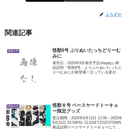
よろずや
関連記事
怪獣8号 ぷりぬいたっちどりーむ
怪獣８号
みに
発売日：2025年9月発売予定shopぬい商
品説明「怪獣8号」よりぷりぬいたっちど
りーむみにが新登場！立っている姿がか
わいくて、全種並べて飾るのもおススメ
です！色々な表情をしている点もポイン
トです☆
怪獣８号 ベースヤードトーキョ
怪獣８号
ー限定グッズ
受注期間：2025年9月12日 12:00～2025年
9月21日 23:59PAL CLOSETZOZOTOWN
商品説明ベースヤードトーキョーにて開