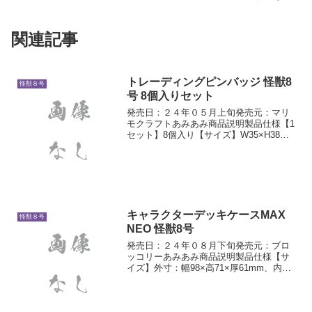
関連記事
トレーディングピンバッジ 怪獣8
怪獣８号
号 8個入りセット
発売日：２４年０５月上旬発売元：マリ
モクラフトあみあみ商品説明製品仕様【1
セット】8個入り【サイズ】W35×H38mm
以内【素材】亜鉛合金解説全8種よりメー
カー規定の比率に従い封入。【ラインナ
ップ】日比野カフカ亜白ミナ市川レノ四
ノ宮キコル保...
キャラクターデッキケースMAX
怪獣８号
NEO 怪獣8号
発売日：２４年０８月下旬発売元：ブロ
ッコリーあみあみ商品説明製品仕様【サ
イズ】外寸：幅98×高71×厚61mm、内
寸：幅96×高70×厚60mm、セパレータ
ー：幅91×高62×ミミ8mm【素材】プラス
チック(ポリプロピレン0.6mm厚スーパ...