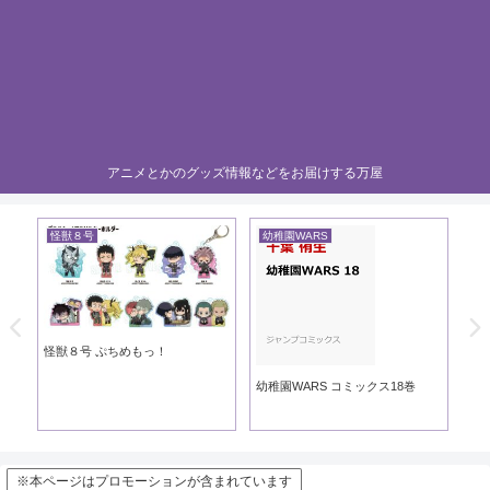
アニメとかのグッズ情報などをお届けする万屋
怪獣８号
幼稚園WARS
黄
き
怪獣８号 ぷちめもっ！
黄
幼稚園WARS コミックス18巻
※本ページはプロモーションが含まれています