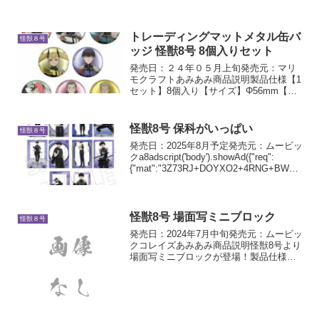
トレーディングマットメタル缶バ
怪獣８号
ッジ 怪獣8号 8個入りセット
発売日：２４年０５月上旬発売元：マリ
モクラフトあみあみ商品説明製品仕様【1
セット】8個入り【サイズ】Φ56mm【素
材】ブリキ、PETフィルム、スチール解
説全8種よりメーカー規定の比率に従い封
入。【ラインナップ】日比野カフカ亜白
怪獣8号 保科がいっぱい
怪獣８号
ミナ市川レノ四...
発売日：2025年8月予定発売元：ムービッ
クa8adscript('body').showAd({"req":
{"mat":"3Z73RJ+DOYXO2+4RNG+BWGD
T","alt":"商品リンク","id":"4ex8Yo4-g7...
怪獣8号 場面写ミニブロック
怪獣８号
発売日：2024年7月中旬発売元：ムービッ
クコレイズあみあみ商品説明怪獣8号より
場面写ミニブロックが登場！製品仕様
【サイズ】約8.5×5.5cm 厚さ：
0.8cm【素材】アクリル