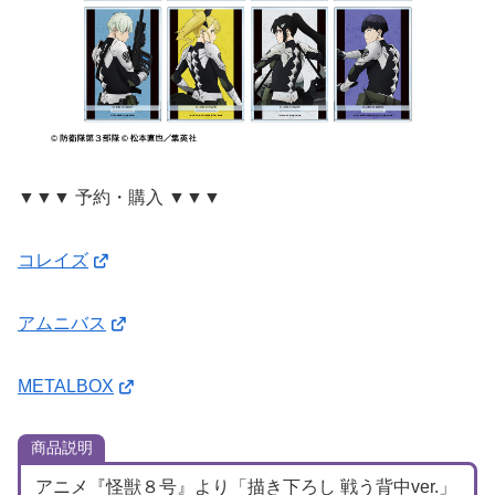
▼▼▼ 予約・購入 ▼▼▼
コレイズ
アムニバス
METALBOX
商品説明
アニメ『怪獣８号』より「描き下ろし 戦う背中ver.」