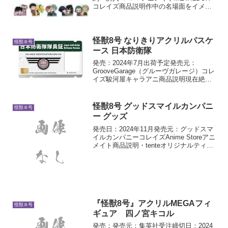
コレイズ商品説明作中の名場面をイメー
ジした描き起こしデフォルメぷちめも
っ！シリーズが9月発売予定です
怪獣8号 なりきりアクリルパスケ
怪獣８号
ース 日本防衛隊
発売：2024年7月出荷予定発売元：
GrooveGarage（グルーヴガレージ）コレ
イズ駿河屋キャラアニ商品説明現在絶賛
放送中のアニメ『怪獣8号』より「なりき
りアクリルパスケース 日本防衛隊」が登
場しました。「なりきりアクリルパスケ
怪獣8号 グッドスマイルカンパニ
怪獣８号
ース」は...
ー グッズ
発売日：2024年11月発売元：グッドスマ
イルカンパニーコレイズAnime Storeアニ
メイト商品説明・tenteオリジナルティッ
シュカバー・アクリルクロック・ペール
缶・メタルフォトグラフィ・前掛け
『怪獣8号』アクリルMEGAフィ
怪獣８号
ギュア 四ノ宮キコル
発売：発売元：集英社受注締切日：2024