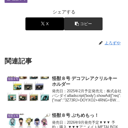
シェアする
X
コピー
よろずや
関連記事
怪獣８号 デコフレアクリルキー
怪獣８号
ホルダー
発売日：2025年2月予定発売元：株式会社
バンダイa8adscript('body').showAd({"req":
{"mat":"3Z73RJ+DOYXO2+4RNG+BWGD
T","alt":"商品リンク","id":"4ex8Yo4...
怪獣８号 ぷちめもっ！
怪獣８号
発売日：2026年9月発売予定▼▼▼ 予
約・購入 ▼▼▼アニメイトMETALBOX