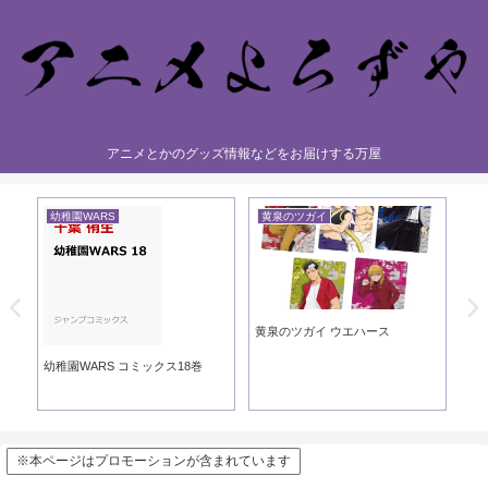
アニメとかのグッズ情報などをお届けする万屋
幼稚園WARS
黄泉のツガイ
黄
黄泉のツガイ ウエハース
黄泉
ック
幼稚園WARS コミックス18巻
※本ページはプロモーションが含まれています