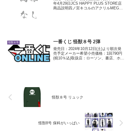
年4月29日JCS HAPPY PLUS STORE店
商品説明四ノ宮キコルのアクリルMEGA
フィギュア！迫力あるイラストが存分に
堪能できるアイテム！MEGAな存在感を
キミの目で体感せよ！※今後、再受注...
一番くじ 怪獣８号 2弾
怪獣８号
発売日：2024年10月12日(土)より順次発
売予定メーカー希望小売価格：1回790円
(税10％込)取扱店：ローソン、書店、ホビ
ーショップ、一部のゲームセンター、ア
ニメイト、一番くじ公式ショップ、一番
くじONLINEなどダブルチャンスキャン...
怪獣８号 リュック
怪獣8号 保科がいっぱい