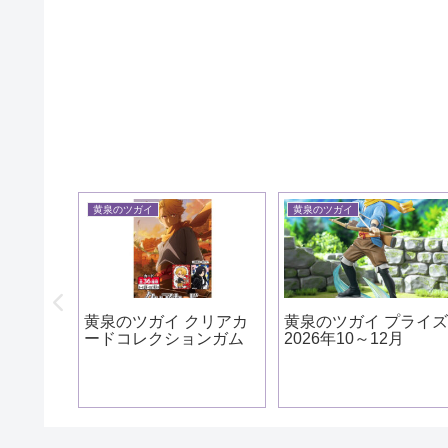
黄泉のツガイ
黄泉のツガイ
ッズ ア
年9月
黄泉のツガイ クリアカ
黄泉のツガイ プライ
ードコレクションガム
2026年10～12月