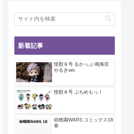
新着記事
怪獣８号 るかっぷ 鳴海弦
やるきver.
怪獣８号 ぷちめもっ！
幼稚園WARS コミックス18
巻