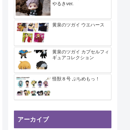
やるきver.
黄泉のツガイ ウエハース
黄泉のツガイ カプセルフィ
ギュアコレクション
怪獣８号 ぷちめもっ！
アーカイブ