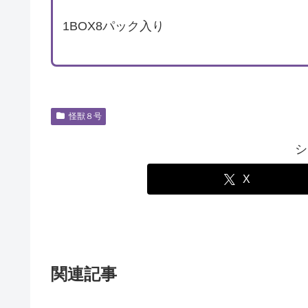
1BOX8パック入り
怪獣８号
シ
X
関連記事