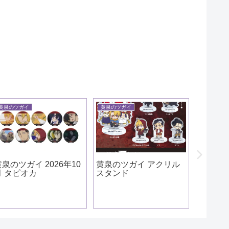
黄泉のツガイ
黄泉のツガイ
怪獣８号
黄泉のツガイ 2026年10
黄泉のツガイ アクリル
怪獣８号
月 タピオカ
スタンド
弦 やるき