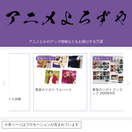
アニメとかのグッズ情報などをお届けする万屋
黄泉のツガイ
黄
黄泉のツガイ
黄泉のツガイ グッズ アトフェス
2026年9月
黄泉のツガイ グッズ ホビースト
黄
ック 2026年9月
シ
※本ページはプロモーションが含まれています