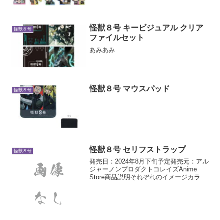
ジした描き起こしデフォルメぷちめも
っ！シリーズが9月発売予定です
怪獣８号 キービジュアル クリア
怪獣８号
ファイルセット
あみあみ
怪獣８号 マウスパッド
怪獣８号
怪獣８号 セリフストラップ
怪獣８号
発売日：2024年8月下旬予定発売元：アル
ジャーノンプロダクトコレイズAnime
Store商品説明それぞれのイメージカラー
がアクセントになったラバーストラップ
（全5種）武器やモチーフをデザインした
セリフでキャラクターを表現しました！
ライン...