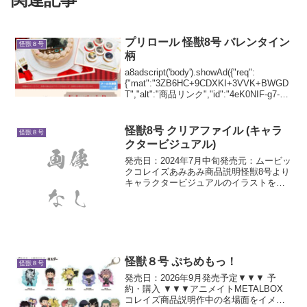
プリロール 怪獣8号 バレンタイン
怪獣８号
柄
a8adscript('body').showAd({"req":
{"mat":"3ZB6HC+9CDXKI+3VVK+BWGD
T","alt":"商品リンク","id":"4eK0NIF-g7-
uAdIKR7"},"goods": {"...
怪獣8号 クリアファイル (キャラ
怪獣８号
クタービジュアル)
発売日：2024年7月中旬発売元：ムービッ
クコレイズあみあみ商品説明怪獣8号より
キャラクタービジュアルのイラストを使
用したクリアファイルが登場！製品仕様
【サイズ】A4サイズ対応【素材】PP
怪獣８号 ぷちめもっ！
怪獣８号
発売日：2026年9月発売予定▼▼▼ 予
約・購入 ▼▼▼アニメイトMETALBOX
コレイズ商品説明作中の名場面をイメー