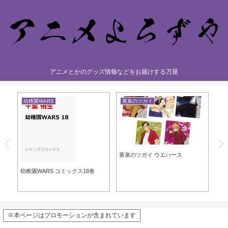
アニメとかのグッズ情報などをお届けする万屋
幼稚園WARS
黄泉のツガイ
黄
黄泉のツガイ ウエハース
黄泉
ック
幼稚園WARS コミックス18巻
※本ページはプロモーションが含まれています