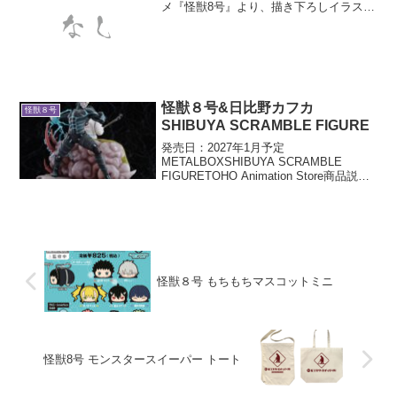
メ『怪獣8号』より、描き下ろしイラスト
を使用したキャラポスコレクションが登
場です！全12種類1箱：ポスター2枚入り
※1個箱には全12種類のうち、いずれか2
枚が入っ...
怪獣８号&日比野カフカ
怪獣８号
SHIBUYA SCRAMBLE FIGURE
発売日：2027年1月予定
METALBOXSHIBUYA SCRAMBLE
FIGURETOHO Animation Store商品説明
アニメ『怪獣８号』より、「怪獣８号&日
比野カフカ」の1/7スケールフィギュアが
登場！作中に登場する2体を...
怪獣８号 もちもちマスコットミニ
怪獣8号 モンスタースイーパー トート