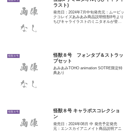
怪獣８号
給する備...
ラスト)
発売日：2024年7月中旬発売元：ムービッ
クコレイズあみあみ商品説明怪獣8号より
ちびキャライラストのミニタオルが登
場！製品仕様【サイズ】約20×20cm【素
材】綿100％
怪獣８号 フォンタブ＆ストラッ
怪獣８号
プセット
あみあみTOHO animation SOTRE限定特
典あり
怪獣８号 キャラポスコレクショ
怪獣８号
ン
発売日：2024年08月 中 発売予定発売
元：エンスカイアニメイト商品説明アニ