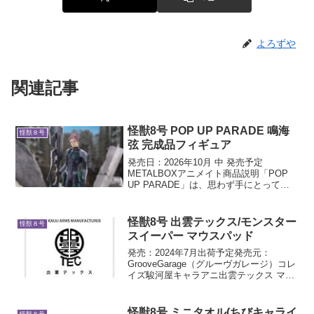
よろずや
関連記事
怪獣8号 POP UP PARADE 鳴海
怪獣８号
弦 完成品フィギュア
発売日：2026年10月 中 発売予定
METALBOXアニメイト商品説明「POP
UP PARADE」は、思わず手にとってし
まうお手頃価格、全高17～18cmの飾りや
すいサイズ、スピーディにお届けなど、
フィギュアファンにやさしいカタチを追
怪獣8号 出雲テックス/モンスター
怪獣８号
求...
スイーパー マウスパッド
発売：2024年7月出荷予定発売元：
GrooveGarage（グルーヴガレージ）コレ
イズ駿河屋キャラアニ出雲テックス マウ
スパッド 商品説明現在絶賛放送中のア
ニメ『怪獣8号』より「出雲テックス マ
ウスパッド」が登場しました。企業が支
怪獣8号 ミニタオル(ちびキャライ