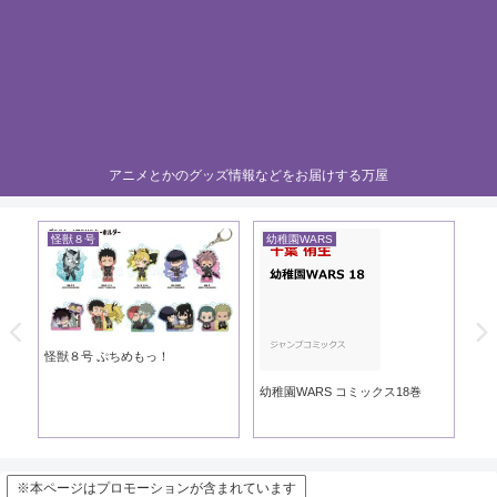
アニメとかのグッズ情報などをお届けする万屋
怪獣８号
幼稚園WARS
黄
き
怪獣８号 ぷちめもっ！
黄
幼稚園WARS コミックス18巻
※本ページはプロモーションが含まれています