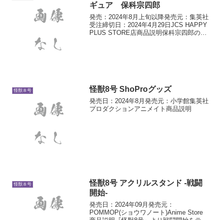
ギュア 保科宗四郎
発売：2024年8月上旬以降発売元：集英社
受注締切日：2024年4月29日JCS HAPPY
PLUS STORE店商品説明保科宗四郎のア
クリルMEGAフィギュア！迫力あるイラ
ストが存分に堪能できるアイテム！
MEGAな存在感をキミの目で体感...
怪獣8号 ShoProグッズ
怪獣８号
発売日：2024年8月発売元：小学館集英社
プロダクションアニメイト商品説明
怪獣8号 アクリルスタンド -戦闘
怪獣８号
開始-
発売日：2024年09月発売元：
POMMOP(ショウワノート)Anime Store