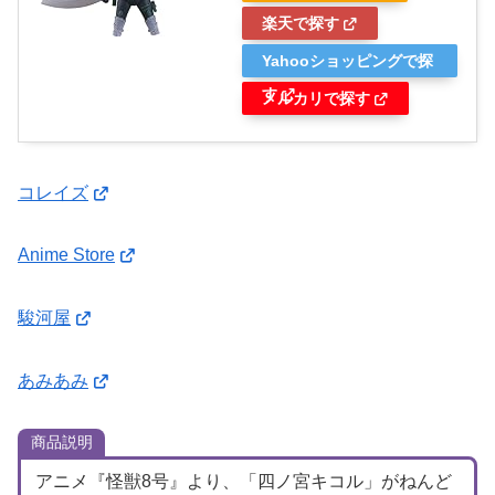
楽天で探す
Yahooショッピングで探
す
メルカリで探す
コレイズ
Anime Store
駿河屋
あみあみ
商品説明
アニメ『怪獣8号』より、「四ノ宮キコル」がねんど