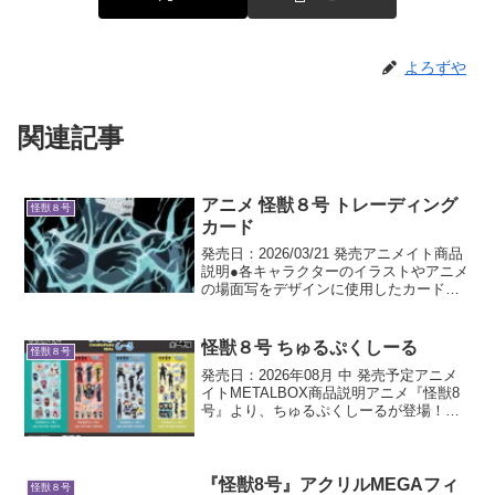
よろずや
関連記事
アニメ 怪獣８号 トレーディング
怪獣８号
カード
発売日：2026/03/21 発売アニメイト商品
説明●各キャラクターのイラストやアニメ
の場面写をデザインに使用したカードは
長く作品を追いかけてきたファンから新
規のファンまで、『怪獣８号』の魅力を
楽しむことができます。●戦闘や訓練が続
怪獣８号 ちゅるぷくしーる
怪獣８号
く日々の...
発売日：2026年08月 中 発売予定アニメ
イトMETALBOX商品説明アニメ『怪獣8
号』より、ちゅるぷくしーるが登場！！
短冊型の台紙にぷっくりでキラキラのシ
ールがたくさん入っています。
『怪獣8号』アクリルMEGAフィ
怪獣８号