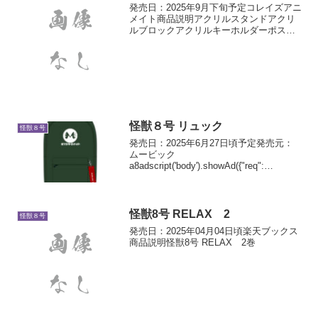
発売日：2025年9月下旬予定コレイズアニ
メイト商品説明アクリルスタンドアクリ
ルブロックアクリルキーホルダーポスト
カード3枚セットスクエア缶バッジフレー
ムマグネットＴシャツトレーディングチ
ェキカード【全6種】
怪獣８号 リュック
怪獣８号
発売日：2025年6月27日頃予定発売元：
ムービック
a8adscript('body').showAd({"req":
{"mat":"3Z73RJ+DOYXO2+4RNG+BWGD
T","alt":"商品リンク","id":"4ex8Yo...
怪獣8号 RELAX 2
怪獣８号
発売日：2025年04月04日頃楽天ブックス
商品説明怪獣8号 RELAX 2巻