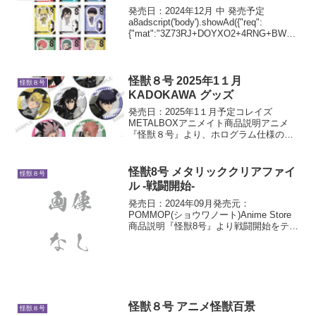
発売日：2024年12月 中 発売予定
a8adscript('body').showAd({"req":
{"mat":"3Z73RJ+DOYXO2+4RNG+BWGD
T","alt":"商品リンク","id":"4ex8Yo4-g7-
uq...
怪獣８号 2025年1１月
怪獣８号
KADOKAWA グッズ
発売日：2025年1１月予定コレイズ
METALBOXアニメイト商品説明アニメ
『怪獣８号』より、ホログラム仕様のキ
ラキラしたアクリルスタンドフィギュア
が登場です。アニメ『怪獣８号』より、
ホログラム仕様のキラキラした缶バッジ
怪獣8号 メタリッククリアファイ
怪獣８号
の登場です。BOX/...
ル -戦闘開始-
発売日：2024年09月発売元：
POMMOP(ショウワノート)Anime Store
商品説明『怪獣8号』より戦闘開始をテー
マにした描き下ろしA4サイズのクリアフ
ァイルが登場です！大きく入ったイラス
トがメタリックに輝きます！
怪獣８号 アニメ怪獣百景
怪獣８号