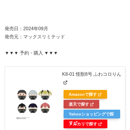
発売日：2024年09月
発売元：マックスリミテッド
▼▼▼ 予約・購入 ▼▼▼
K8-01 怪獣8号 ふわコロりん
Amazonで探す
楽天で探す
Yahooショッピングで探
す
メルカリで探す