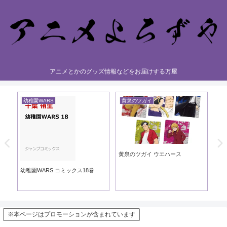
アニメとかのグッズ情報などをお届けする万屋
幼稚園WARS
黄泉のツガイ
黄
黄泉のツガイ ウエハース
黄泉
ック
幼稚園WARS コミックス18巻
※本ページはプロモーションが含まれています