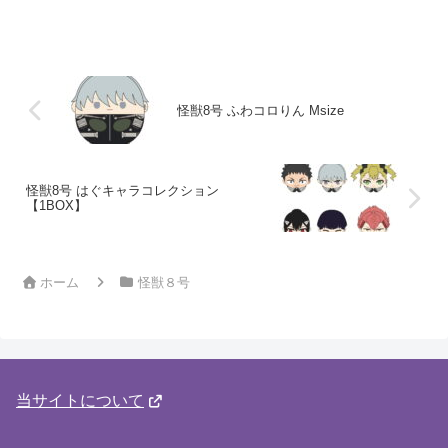
怪獣8号 ふわコロりん Msize
怪獣8号 はぐキャラコレクション
【1BOX】
ホーム
怪獣８号
当サイトについて