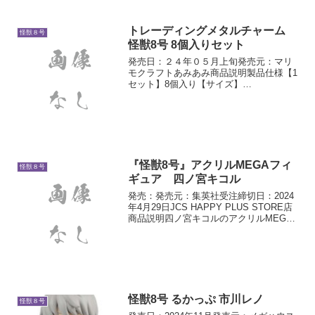
トレーディングメタルチャーム
怪獣８号
怪獣8号 8個入りセット
発売日：２４年０５月上旬発売元：マリ
モクラフトあみあみ商品説明製品仕様【1
セット】8個入り【サイズ】
W28×H50mm【素材】亜鉛合金解説全8種
よりメーカー規定の比率に従い封入。
【ラインナップ】日比野カフカ亜白ミナ
市川レノ四ノ宮キコル保科宗...
『怪獣8号』アクリルMEGAフィ
怪獣８号
ギュア 四ノ宮キコル
発売：発売元：集英社受注締切日：2024
年4月29日JCS HAPPY PLUS STORE店
商品説明四ノ宮キコルのアクリルMEGA
フィギュア！迫力あるイラストが存分に
堪能できるアイテム！MEGAな存在感を
キミの目で体感せよ！※今後、再受注...
怪獣8号 るかっぷ 市川レノ
怪獣８号