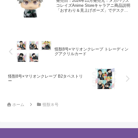
発売日：2024年11月発売元：メガハウス
コレイズAnime Storeキャラアニ商品説明
「おすわり＆見上げポーズ」でデスクに
飾ると目が合いやすい！ 新感覚のフィ
ギュアシリーズです。
怪獣8号×マリオンクレープ トレーディン
グアクリルカード
怪獣8号×マリオンクレープ B2タペストリ
ー
ホーム
怪獣８号