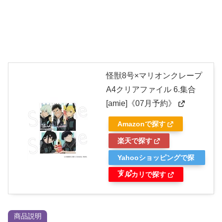
怪獣8号×マリオンクレープ
A4クリアファイル 6.集合
[amie]《07月予約》
Amazonで探す
楽天で探す
Yahooショッピングで探
す
メルカリで探す
商品説明