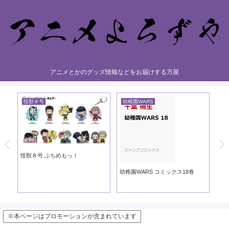
アニメとかのグッズ情報などをお届けする万屋
怪獣８号
幼稚園WARS
黄
き
怪獣８号 ぷちめもっ！
黄
幼稚園WARS コミックス18巻
※本ページはプロモーションが含まれています