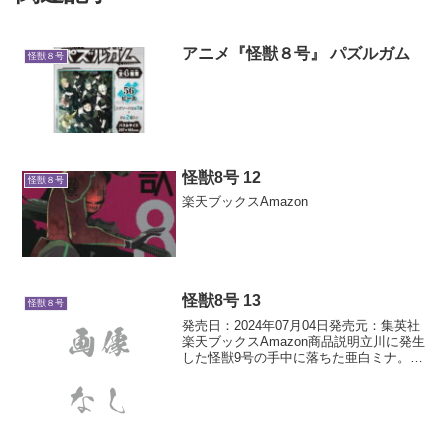
アニメ『怪獣８号』 パズルガム
怪獣８号
怪獣8号 12
怪獣８号
楽天ブックスAmazon
怪獣8号 13
怪獣８号
発売日：2024年07月04日発売元：集英社
楽天ブックスAmazon商品説明立川に発生
した怪獣9号の手中に落ちた亜白ミナ。救
出に向かいたいカフカだが、都内の複数
箇所に現れた大怪獣たちが行手を阻む。
そんな状況の中、新たな怪獣反応を感じ
たカフカ...