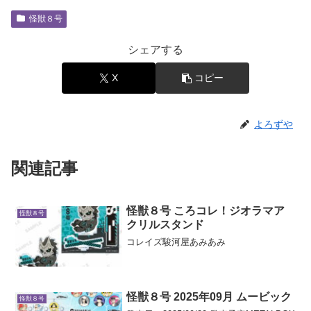
怪獣８号
シェアする
X
コピー
よろずや
関連記事
怪獣８号 ころコレ！ジオラマア
怪獣８号
クリルスタンド
コレイズ駿河屋あみあみ
怪獣８号 2025年09月 ムービック
怪獣８号