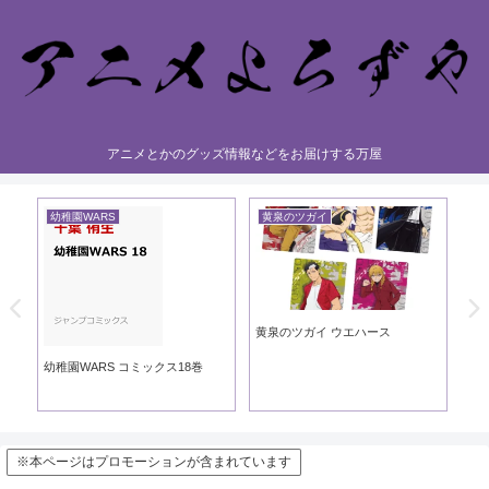
アニメとかのグッズ情報などをお届けする万屋
幼稚園WARS
黄泉のツガイ
黄
黄泉のツガイ ウエハース
黄泉
ック
幼稚園WARS コミックス18巻
※本ページはプロモーションが含まれています