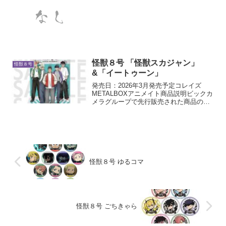
「SIGG」のオリジナルアイテムの登場で
す。素材は良質なアルミプレートで軽量
で丈夫、持ち運びに優れています。内側
は匂いのつき...
怪獣８号 「怪獣スカジャン」
怪獣８号
&「イートゥーン」
発売日：2026年3月発売予定コレイズ
METALBOXアニメイト商品説明ビックカ
メラグループで先行販売された商品の一
般販売
怪獣８号 ゆるコマ
怪獣８号 ごちきゃら