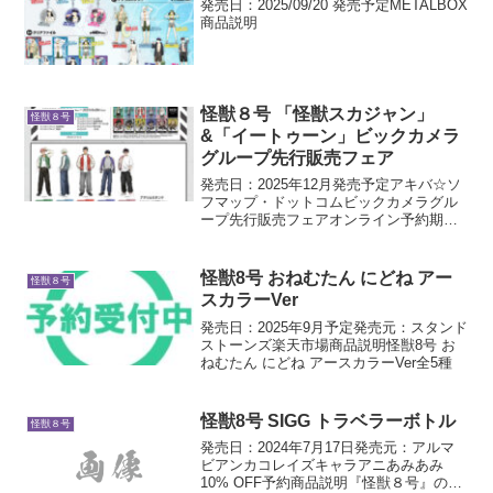
発売日：2025/09/20 発売予定METALBOX
商品説明
怪獣８号 「怪獣スカジャン」
怪獣８号
&「イートゥーン」ビックカメラ
グループ先行販売フェア
発売日：2025年12月発売予定アキバ☆ソ
フマップ・ドットコムビックカメラグル
ープ先行販売フェアオンライン予約期間
2025年9月8日(月) 10:00 ～ 9月28日(日)
23:59商品説明【店舗・アキバ☆ソフマッ
プ(オンラインショップ)...
怪獣8号 おねむたん にどね アー
怪獣８号
スカラーVer
発売日：2025年9月予定発売元：スタンド
ストーンズ楽天市場商品説明怪獣8号 お
ねむたん にどね アースカラーVer全5種
怪獣8号 SIGG トラベラーボトル
怪獣８号
発売日：2024年7月17日発売元：アルマ
ビアンカコレイズキャラアニあみあみ
10% OFF予約商品説明『怪獣８号』の