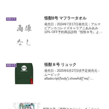
イズ：（約）2...
怪獣8号 マフラータオル
怪獣８号
発売日：2024年7月17日発売元：アルマ
ビアンカコレイズキャラアニあみあみ
10% OFF予約商品説明『怪獣８号』よ
り、マフラータオルの登場です。モンス
タースイーパー社のロゴをマフラータオ
ルに仕上げました。吸水性の高い綿100％
の生地で、肌...
怪獣８号 リュック
怪獣８号
発売日：2025年6月27日頃予定発売元：
ムービック
a8adscript('body').showAd({"req":
{"mat":"3Z73RJ+DOYXO2+4RNG+BWGD
T","alt":"商品リンク","id":"4ex8Yo...