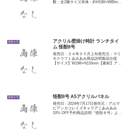
数：全2種サイズ本体：約H190×W85mm
素材：アクリル
アクリル壁掛け時計 ランチタイ
怪獣８号
ム 怪獣8号
発売日：２４年０５月上旬発売元：マリ
モクラフトあみあみ商品説明製品仕様
【サイズ】W198×H210mm【素材】アク
リル樹脂解説背景は透明カラー
怪獣8号 A5アクリルパネル
怪獣８号
発売日：2024年7月17日発売元：アルマ
ビアンカコレイズキャラアニあみあみ
10% OFF予約商品説明『怪獣８号』よ
り、A5アクリルパネルの登場です。お部
屋やデスクまわりなどに飾って、キャラ
クターとの日常をお楽しみください。サ