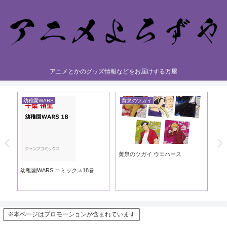
アニメとかのグッズ情報などをお届けする万屋
幼稚園WARS
黄泉のツガイ
黄
黄泉のツガイ ウエハース
黄泉
ック
幼稚園WARS コミックス18巻
※本ページはプロモーションが含まれています