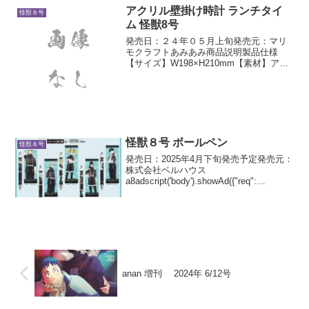
アクリル壁掛け時計 ランチタイ
怪獣８号
ム 怪獣8号
発売日：２４年０５月上旬発売元：マリ
モクラフトあみあみ商品説明製品仕様
【サイズ】W198×H210mm【素材】アク
リル樹脂解説背景は透明カラー
怪獣８号 ボールペン
怪獣８号
発売日：2025年4月下旬発売予定発売元：
株式会社ベルハウス
a8adscript('body').showAd({"req":
{"mat":"3Z73RJ+DOYXO2+4RNG+BWGD
T","alt":"商品リンク","id":"4e...
anan 増刊 2024年 6/12号