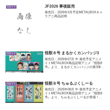
JF2026 事後販売
怪獣８号
発売日：2026年3月予定METALBOXキャ
ラアニ商品説明
怪獣８号 まるかくカンバッジ3
怪獣８号
発売日：2026年07月 中 発売予定アニメ
イトMETALBOX商品説明アニメ『怪獣8
号』より、まるかくカンバッジの第3弾が
新登場！「もこもこルームウェア」テー
マの描き下ろしイラストを使用した角の
丸い缶バッジです。
怪獣８号 ちゅるぷくしーる
怪獣８号
発売日：2026年08月 中 発売予定アニメ
イトMETALBOX商品説明アニメ『怪獣8
号』より、ちゅるぷくしーるが登場！！
短冊型の台紙にぷっくりでキラキラのシ
ールがたくさん入っています。