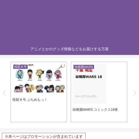
アニメとかのグッズ情報などをお届けする万屋
怪獣８号
幼稚園WARS
黄
き
怪獣８号 ぷちめもっ！
黄
幼稚園WARS コミックス18巻
※本ページはプロモーションが含まれています