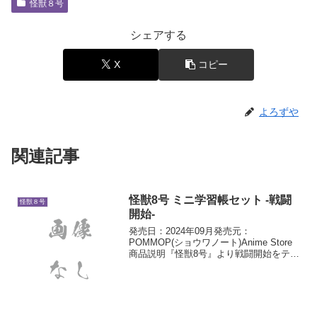
怪獣８号
シェアする
X
コピー
よろずや
関連記事
怪獣8号 ミニ学習帳セット -戦闘
怪獣８号
開始-
発売日：2024年09月発売元：
POMMOP(ショウワノート)Anime Store
商品説明『怪獣8号』より戦闘開始をテー
マにした描き下ろしミニ学習帳セットが
登場です！手のひらサイズのノート3冊セ
ット！1冊ずつお友達にプレゼントするの
もオス...