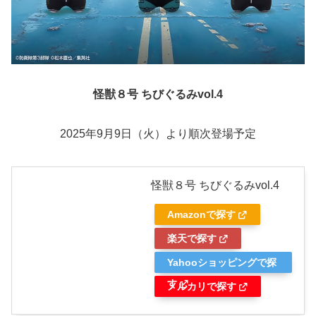
怪獣８号 ちびぐるみvol.4
2025年9月9日（火）より順次登場予定
怪獣８号 ちびぐるみvol.4
Amazonで探す
楽天で探す
Yahooショッピングで探
す
メルカリで探す