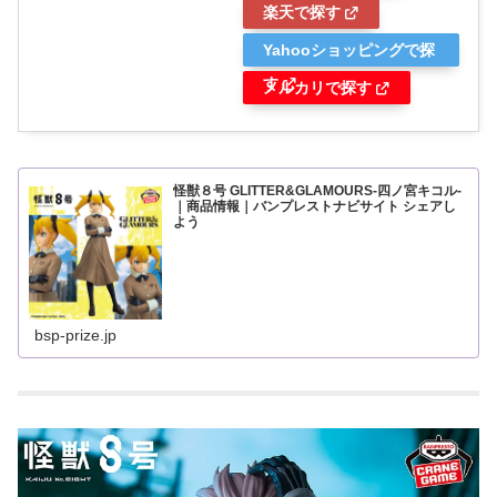
楽天で探す
Yahooショッピングで探
す
メルカリで探す
怪獣８号 GLITTER&GLAMOURS-四ノ宮キコル-
｜商品情報｜バンプレストナビサイト シェアし
よう
bsp-prize.jp