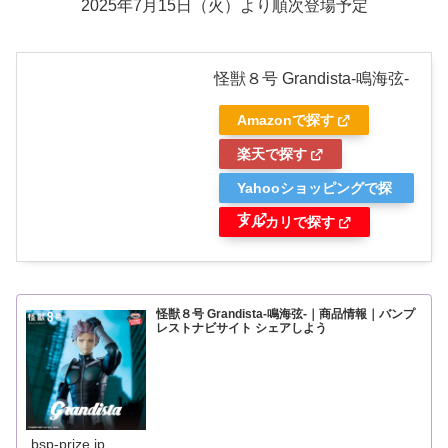
2025年7月15日（火）より順次登場予定
怪獣８号 Grandista-鳴海弦-
Amazonで探す
楽天で探す
Yahooショッピングで探
す
メルカリで探す
怪獣８号 Grandista-鳴海弦-｜商品情報｜バンプ
レストナビサイト シェアしよう
bsp-prize.jp