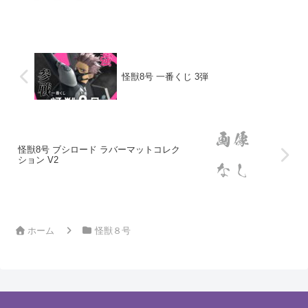
T","alt":"商品リンク","id":"4...
怪獣8号 一番くじ 3弾
怪獣8号 ブシロード ラバーマットコレク
ション V2
ホーム
怪獣８号