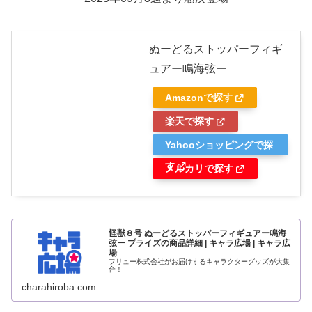
ぬーどるストッパーフィギ
ュアー鳴海弦ー
Amazonで探す
楽天で探す
Yahooショッピングで探
す
メルカリで探す
怪獣８号 ぬーどるストッパーフィギュアー鳴海
弦ー プライズの商品詳細 | キャラ広場 | キャラ広
場
フリュー株式会社がお届けするキャラクターグッズが大集
合！
charahiroba.com