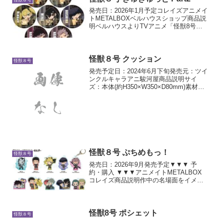
発売日：2026年1月予定コレイズアニメイ
トMETALBOXベルハウスショップ商品説
明ベルハウスよりTVアニメ「怪獣8号」
のぎゅぎゅっとグッズが登場です！
怪獣８号 クッション
怪獣８号
発売予定日：2024年6月下旬発売元：ツイ
ンクルキャラアニ駿河屋商品説明サイ
ズ：本体(約H350×W350×D80mm)素材：
綿、ポリエステル等
怪獣８号 ぷちめもっ！
怪獣８号
発売日：2026年9月発売予定▼▼▼ 予
約・購入 ▼▼▼アニメイトMETALBOX
コレイズ商品説明作中の名場面をイメー
ジした描き起こしデフォルメぷちめも
っ！シリーズが9月発売予定です
怪獣8号 ポシェット
怪獣８号