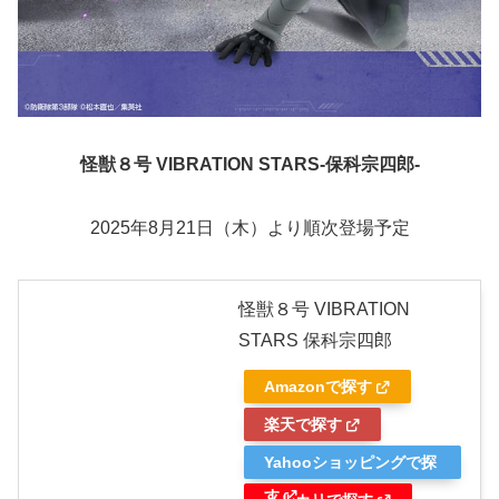
怪獣８号 VIBRATION STARS-保科宗四郎-
2025年8月21日（木）より順次登場予定
怪獣８号 VIBRATION
STARS 保科宗四郎
Amazonで探す
楽天で探す
Yahooショッピングで探
す