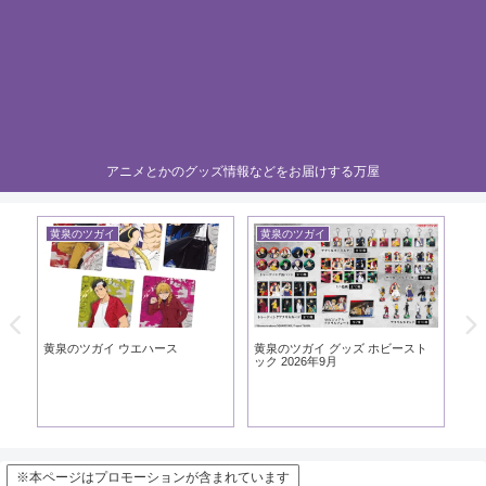
アニメとかのグッズ情報などをお届けする万屋
黄泉のツガイ
黄泉のツガイ
黄
黄泉
20
黄泉のツガイ ウエハース
黄泉のツガイ グッズ ホビースト
ック 2026年9月
※本ページはプロモーションが含まれています