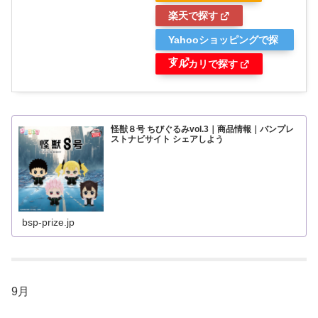
楽天で探す
Yahooショッピングで探
す
メルカリで探す
怪獣８号 ちびぐるみvol.3｜商品情報｜バンプレ
ストナビサイト シェアしよう
bsp-prize.jp
9月