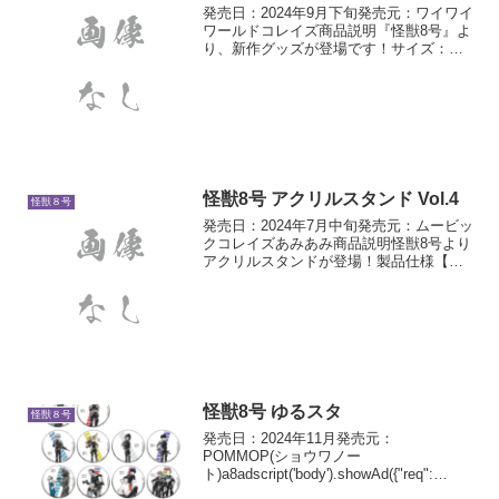
発売日：2024年9月下旬発売元：ワイワイ
ワールドコレイズ商品説明『怪獣8号』よ
り、新作グッズが登場です！サイズ：怪
獣8号 約H175mm × W140mm 以
内 市川レノ 約H185mm ×
W170mm 以内材質 ：ポリエステル
怪獣8号 アクリルスタンド Vol.4
怪獣８号
発売日：2024年7月中旬発売元：ムービッ
クコレイズあみあみ商品説明怪獣8号より
アクリルスタンドが登場！製品仕様【サ
イズ】本体：12.6×5cm以内(キャラクタ
ーにより異なります)、台座：約
6.3×3.8cm【素材】アクリル
怪獣8号 ゆるスタ
怪獣８号
発売日：2024年11月発売元：
POMMOP(ショウワノー
ト)a8adscript('body').showAd({"req":
{"mat":"3Z73RJ+DOYXO2+4RNG+BWGD