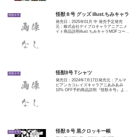
ul...
怪獣８号 グッズ illust.ちみキャラ
怪獣８号
発売日：2025年01月 中 発売予定発売
元：株式会社デイプロキャラアニアニメ
イト商品説明illust.ちみキャラMDFコース
ター貼ってはがせる デコステッカーアク
リルミニフィギュアパーソナルマーカー
57mm缶バッジ
怪獣8号 Tシャツ
怪獣８号
発売日：2024年7月17日発売元：アルマ
ビアンカコレイズキャラアニあみあみ
10% OFF予約商品説明『怪獣８号』よ
り、Tシャツの登場です。スタンダードな
スタイリングで、シーンを選ばずお使い
いただけるシルエットです。⽇常使いか
らイベントなど...
怪獣８号 黒クロッキー帳
怪獣８号