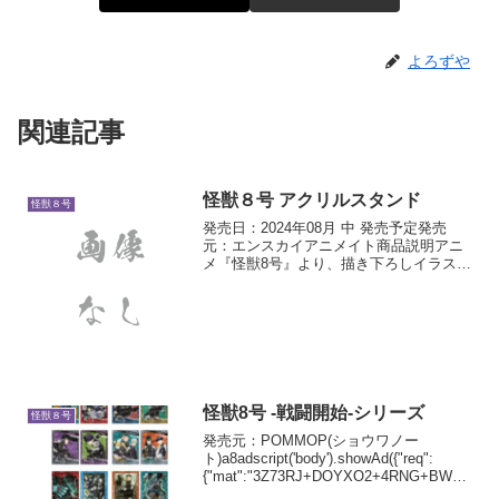
よろずや
関連記事
怪獣８号 アクリルスタンド
怪獣８号
発売日：2024年08月 中 発売予定発売
元：エンスカイアニメイト商品説明アニ
メ『怪獣8号』より、描き下ろしイラスト
を使用したアクリルスタンドが登場で
す！全5種商品サイズ：（約）
H137×W70mm材質：アクリル
怪獣8号 -戦闘開始-シリーズ
怪獣８号
発売元：POMMOP(ショウワノー
ト)a8adscript('body').showAd({"req":
{"mat":"3Z73RJ+DOYXO2+4RNG+BWGD
T","alt":"商品リンク","id":"4ex8Yo4-g7-