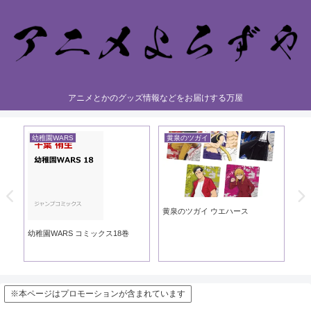
アニメとかのグッズ情報などをお届けする万屋
幼稚園WARS
黄泉のツガイ
黄
黄泉のツガイ ウエハース
黄泉
ック
幼稚園WARS コミックス18巻
※本ページはプロモーションが含まれています