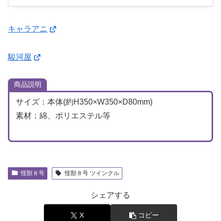
す
キャラアニ
駿河屋
商品説明
サイズ：本体(約H350×W350×D80mm)
素材：綿、ポリエステル等
怪獣８号
怪獣８号 ツインクル
シェアする
X
コピー