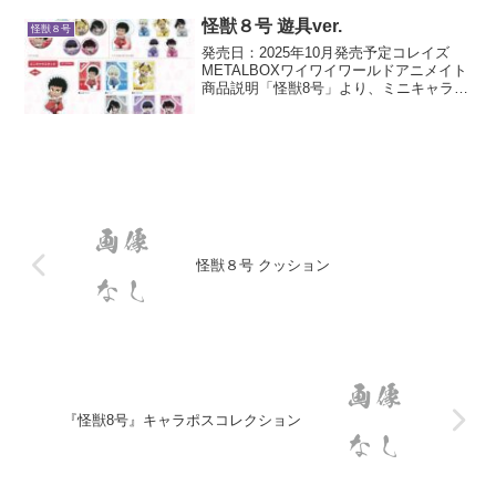
怪獣８号 遊具ver.
怪獣８号
発売日：2025年10月発売予定コレイズ
METALBOXワイワイワールドアニメイト
商品説明「怪獣8号」より、ミニキャライ
ラスト 遊具Ver.を使用した新作グッズが
登場です！
怪獣８号 クッション
『怪獣8号』キャラポスコレクション