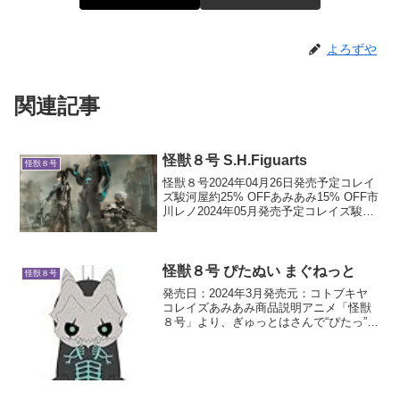
よろずや
関連記事
怪獣８号 S.H.Figuarts
怪獣８号
怪獣８号2024年04月26日発売予定コレイ
ズ駿河屋約25% OFFあみあみ15% OFF市
川レノ2024年05月発売予定コレイズ駿河
屋約25% OFFあみあみ15% OFF亜白ミナ
2024年06月発売予定コレイズ駿河屋約
25% OFFあみ...
怪獣８号 ぴたぬい まぐねっと
怪獣８号
発売日：2024年3月発売元：コトブキヤ
コレイズあみあみ商品説明アニメ「怪獣
８号」より、ぎゅっとはさんで“ぴたっ”と
寄り添うぬいぐるみマスコットが登場！
ラインナップは怪獣８号、市川レノ、四
ノ宮キコル、保科宗四郎 の全4種。全高
約15cmと...