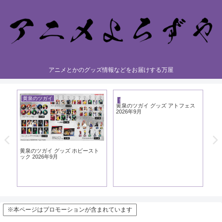
アニメとかのグッズ情報などをお届けする万屋
黄泉のツガイ
黄
黄泉のツガイ
黄泉のツガイ グッズ アトフェス
2026年9月
黄泉のツガイ グッズ ホビースト
黄
ック 2026年9月
シ
※本ページはプロモーションが含まれています