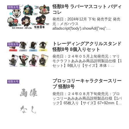
怪獣8号 ラバーマスコット バディ
怪獣８号
コレ
発売日：2024年12月 下旬 発売予定 発売
元：メガハウス
a8adscript('body').showAd({"req":
{"mat":"3Z73RJ+DOYXO2+4RNG+BWGD
T","alt":"商品リンク","id":"4e...
トレーディングアクリルスタンド
怪獣８号
怪獣8号 8個入りセット
発売日：２４年０５月上旬発売元：マリ
モクラフトあみあみ商品説明製品仕様【1
セット】8個入り【サイズ】本体：
W61.5×H84mm以内、台座：
W50×H25mm【素材】PMMA解説全8種よ
りメーカー規定の比率に従い封入。【ラ
ブロッコリーキャラクタースリー
怪獣８号
インナップ】日比野...
ブ 怪獣8号
発売日：２４年０８月下旬発売元：ブロ
ッコリーあみあみ商品説明製品仕様【1パ
ック】65枚入り【サイズ】67×92mm【素
材】ポリプロピレン【印刷】表面：透明
裏面：7C印刷(4C+白×2+銀)解説アニメ
『怪獣8号』から、ブロッコリーキャラク
タ...