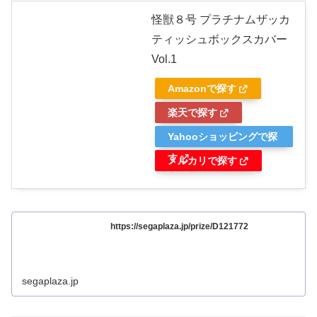
怪獣８号 プラチナムザッカ
ティッシュボックスカバー
Vol.1
Amazonで探す
楽天で探す
Yahooショッピングで探
す
メルカリで探す
https://segaplaza.jp/prize/D121772
segaplaza.jp