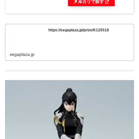
す
メルカリで探す
https://segaplaza.jp/prize/K120518
segaplaza.jp