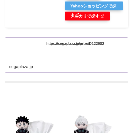
Yahooショッピングで探
す
メルカリで探す
https://segaplaza.jp/prize/D122082
segaplaza.jp