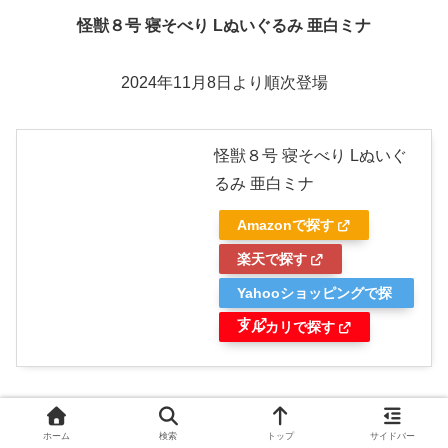
怪獣８号 寝そべり Lぬいぐるみ 亜白ミナ
2024年11月8日より順次登場
怪獣８号 寝そべり Lぬいぐ
るみ 亜白ミナ
Amazonで探す
楽天で探す
Yahooショッピングで探
す
メルカリで探す
https://segaplaza.jp/prize/B121742
ホーム
検索
トップ
サイドバー