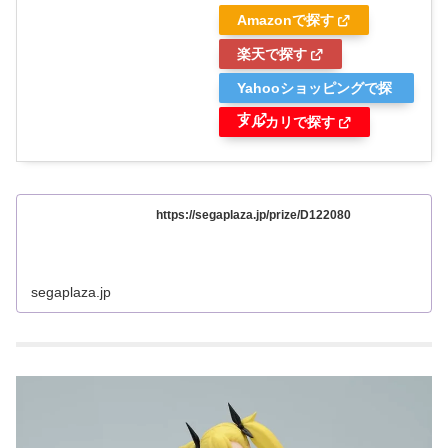
Amazonで探す
楽天で探す
Yahooショッピングで探
す
メルカリで探す
https://segaplaza.jp/prize/D122080
segaplaza.jp