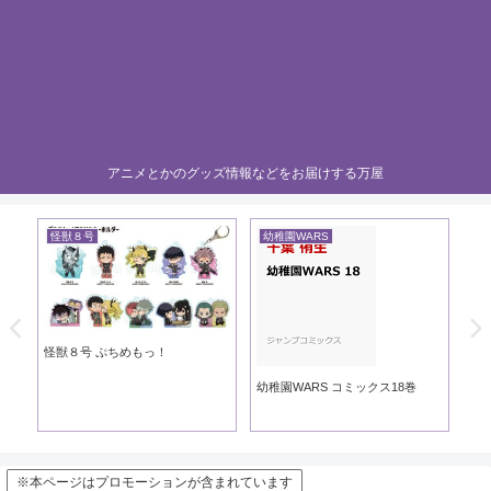
アニメとかのグッズ情報などをお届けする万屋
黄泉のツガイ
黄泉のツガイ
黄泉のツガイ ウエハース
黄泉のツガイ グッズ ホビースト
ック 2026年9月
8巻
※本ページはプロモーションが含まれています