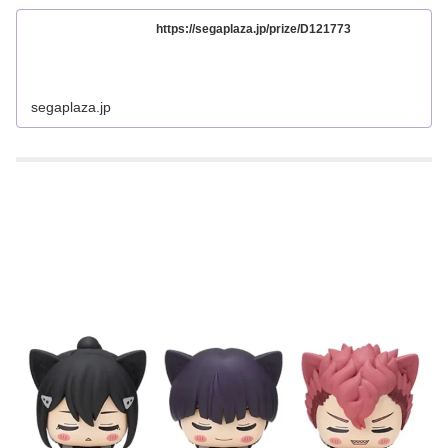
https://segaplaza.jp/prize/D121773
segaplaza.jp