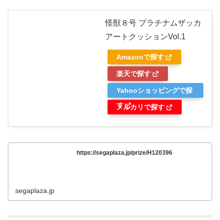
怪獣８号 プラチナムザッカ
アートクッションVol.1
Amazonで探す
楽天で探す
Yahooショッピングで探
す
メルカリで探す
https://segaplaza.jp/prize/H120396
segaplaza.jp