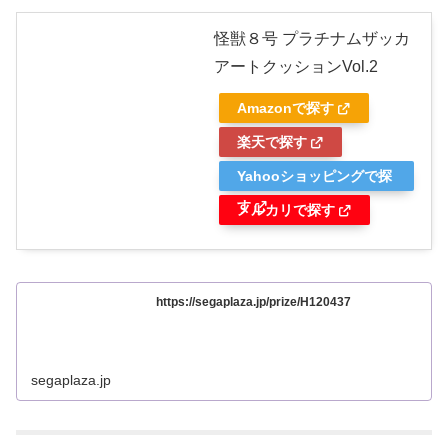
怪獣８号 プラチナムザッカ
アートクッションVol.2
Amazonで探す
楽天で探す
Yahooショッピングで探
す
メルカリで探す
https://segaplaza.jp/prize/H120437
segaplaza.jp