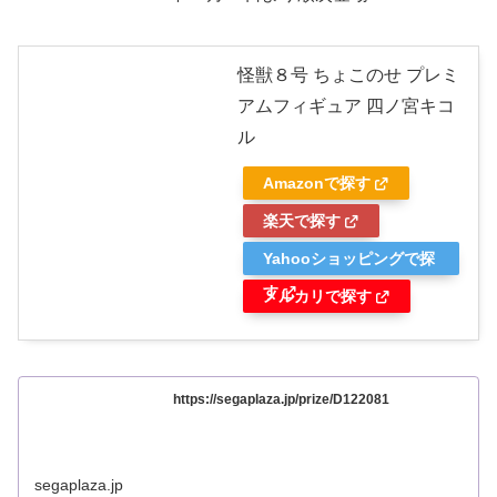
怪獣８号 ちょこのせ プレミ
アムフィギュア 四ノ宮キコ
ル
Amazonで探す
楽天で探す
Yahooショッピングで探
す
メルカリで探す
https://segaplaza.jp/prize/D122081
segaplaza.jp