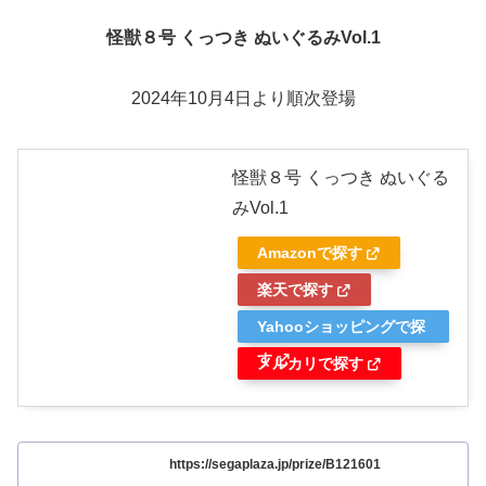
怪獣８号 くっつき ぬいぐるみVol.1
2024年10月4日より順次登場
怪獣８号 くっつき ぬいぐる
みVol.1
Amazonで探す
楽天で探す
Yahooショッピングで探
す
メルカリで探す
https://segaplaza.jp/prize/B121601