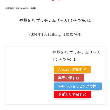
怪獣８号 プラチナムザッカTシャツVol.1
2024年10月18日より順次登場
怪獣８号 プラチナムザッカ
TシャツVol.1
Amazonで探す
楽天で探す
Yahooショッピングで探
す
メルカリで探す