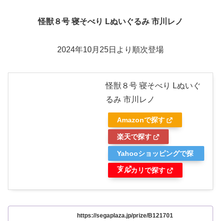
怪獣８号 寝そべり Lぬいぐるみ 市川レノ
2024年10月25日より順次登場
怪獣８号 寝そべり Lぬいぐ
るみ 市川レノ
Amazonで探す
楽天で探す
Yahooショッピングで探
す
メルカリで探す
https://segaplaza.jp/prize/B121701