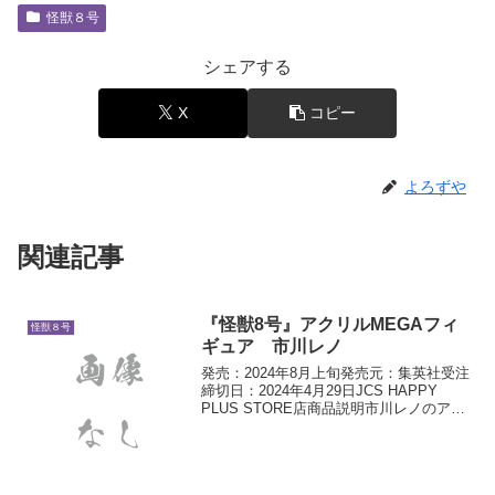
怪獣８号
シェアする
X
コピー
よろずや
関連記事
『怪獣8号』アクリルMEGAフィ
怪獣８号
ギュア 市川レノ
発売：2024年8月上旬発売元：集英社受注
締切日：2024年4月29日JCS HAPPY
PLUS STORE店商品説明市川レノのアク
リルMEGAフィギュア！迫力あるイラス
トが存分に堪能できるアイテム！MEGA
な存在感をキミの目で体感せよ！...