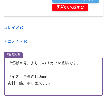
す
メルカリで探す
コレイズ
アニメイト
商品説明
『怪獣８号』よりてのりぬいが登場です。
サイズ：全高約130mm
素材：綿、ポリエステル