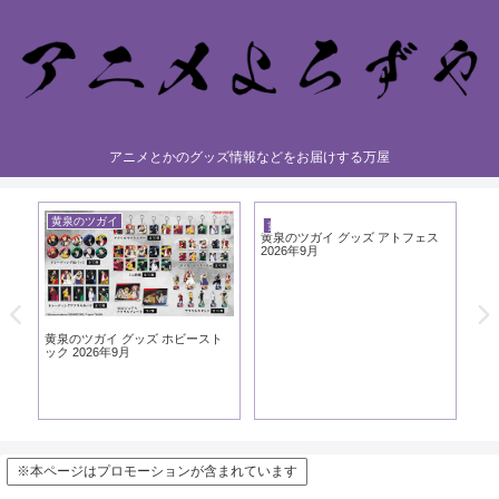
アニメとかのグッズ情報などをお届けする万屋
黄泉のツガイ
黄
黄泉のツガイ
黄泉のツガイ グッズ アトフェス
2026年9月
黄泉のツガイ グッズ ホビースト
黄
ック 2026年9月
シ
※本ページはプロモーションが含まれています