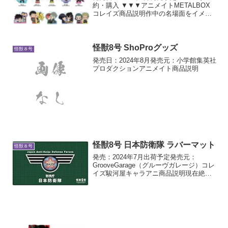
約・購入 ▼▼▼アニメイトMETALBOX
コレイズ商品説明作中の名場面をイメー
ジした描き起こしデフォルメぷちめも
っ！シリーズが9月発売予定です
怪獣8号 ShoProグッズ
怪獣８号
発売日：2024年8月発売元：小学館集英社
プロダクションアニメイト商品説明
怪獣8号 日本防衛隊 ラバーマット
怪獣８号
発売：2024年7月出荷予定発売元：
GrooveGarage（グルーヴガレージ）コレ
イズ駿河屋キャラアニ商品説明現在絶賛
放送中のアニメ『怪獣8号』より「日本防
衛隊 ラバーマット」が登場しました。防
衛隊の事務方職員のデスクにおいて有り
そうな備...