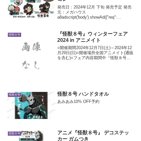
発売日：2024年12月 下旬 発売予定 発売
元：メガハウス
a8adscript('body').showAd({"req":
{"mat":"3Z73RJ+DOYXO2+4RNG+BWGD
T","alt":"商品リンク","id":"4e...
『怪獣８号』ウィンターフェア
怪獣８号
2024 in アニメイト
○開催期間2024年12月7日(土)～2024年12
月29日(日)○開催場所全国アニメイト(通販
を含む)○フェア内容期間中『怪獣８号』
関連のグッズをご購入・ご予約内金1,100
円(税込)毎、書籍・CD・DVD・BDをご購
入・ご予約(内金1,...
怪獣８号 ハンドタオル
怪獣８号
あみあみ10% OFF予約
アニメ『怪獣８号』 デコステッ
怪獣８号
カー ガムつき