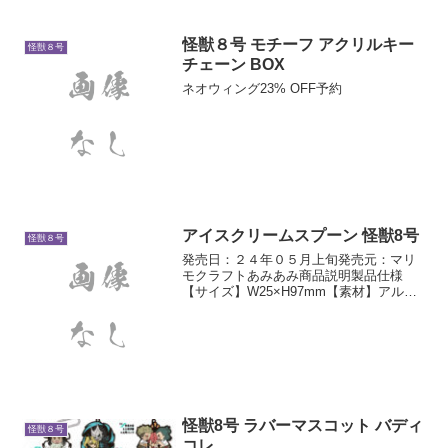
怪獣８号 モチーフ アクリルキー
怪獣８号
チェーン BOX
ネオウィング23% OFF予約
アイスクリームスプーン 怪獣8号
怪獣８号
発売日：２４年０５月上旬発売元：マリ
モクラフトあみあみ商品説明製品仕様
【サイズ】W25×H97mm【素材】アルミ
ニウム
怪獣8号 ラバーマスコット バディ
怪獣８号
コレ