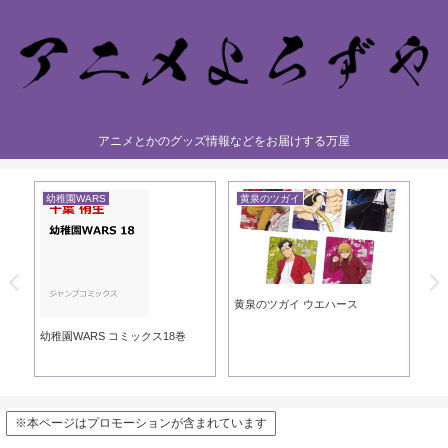
アニメとかのグッズ情報などをお届けする万屋
幼稚園WARS
黄泉のツガイ
黄
黄泉のツガイ ウエハース
黄泉
ック
幼稚園WARS コミックス18巻
※本ページはプロモーションが含まれています