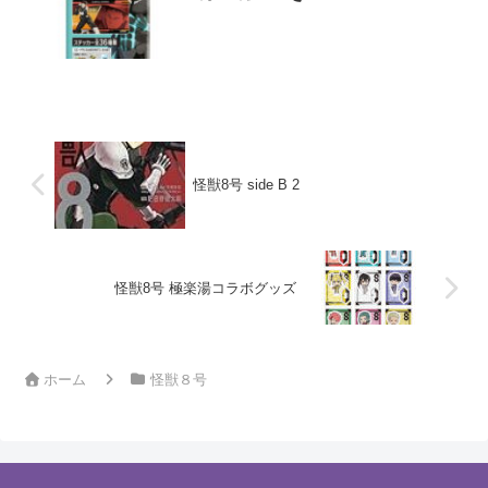
怪獣8号 side B 2
怪獣8号 極楽湯コラボグッズ
ホーム
怪獣８号