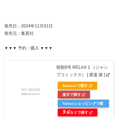
発売日：2024年11月01日
発売元：集英社
▼▼▼ 予約・購入 ▼▼▼
怪獣8号 RELAX 1 （ジャン
プコミックス） [ 渡邉 築 ]
Amazonで探す
楽天で探す
Yahooショッピングで探
す
メルカリで探す