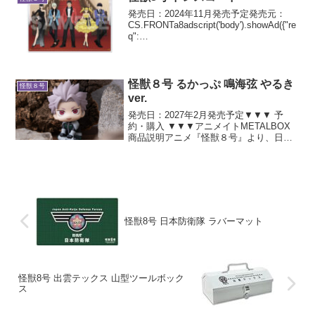
発売日：2024年11月発売予定発売元：
CS.FRONTa8adscript('body').showAd({"re
q":
{"mat":"3Z73RJ+DOYXO2+4RNG+BWGD
T","alt":"商品リンク","id":"4ex8...
怪獣８号 るかっぷ 鳴海弦 やるき
怪獣８号
ver.
発売日：2027年2月発売予定▼▼▼ 予
約・購入 ▼▼▼アニメイトMETALBOX
商品説明アニメ『怪獣８号』より、日本
防衛隊第１部隊隊長・鳴海弦の「やるき
ver.」がメガハウスの人気フィギュアシリ
ーズ「るかっぷ」に登場します。「るか
っぷ」は...
怪獣8号 日本防衛隊 ラバーマット
怪獣8号 出雲テックス 山型ツールボック
ス