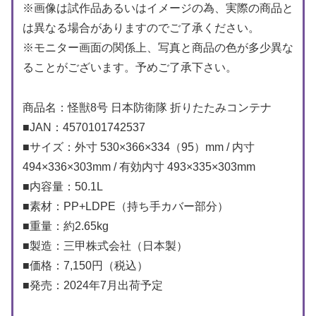
※画像は試作品あるいはイメージの為、実際の商品と
は異なる場合がありますのでご了承ください。
※モニター画面の関係上、写真と商品の色が多少異な
ることがございます。予めご了承下さい。
商品名：怪獣8号 日本防衛隊 折りたたみコンテナ
■JAN：4570101742537
■サイズ：外寸 530×366×334（95）mm / 内寸
494×336×303mm / 有効内寸 493×335×303mm
■内容量：50.1L
■素材：PP+LDPE（持ち手カバー部分）
■重量：約2.65kg
■製造：三甲株式会社（日本製）
■価格：7,150円（税込）
■発売：2024年7月出荷予定