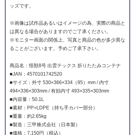
ッズです。
※画像は試作品あるいはイメージの為、実際の商品と
は異なる場合がありますのでご了承ください。
※モニター画面の関係上、写真と商品の色が多少異な
ることがございます。予めご了承下さい。
商品名：怪獣8号 出雲テックス 折りたたみコンテナ
■JAN：4570101742520
■サイズ：外寸 530×366×334（95）mm / 内寸
494×336×303mm / 有効内寸 493×335×303mm
■内容量：50.1L
■素材：PP+LDPE（持ち手カバー部分）
■重量：約2.65kg
■製造：三甲株式会社（日本製）
■価格：7,150円（税込）