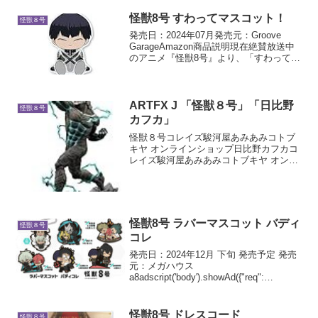
アポスター
怪獣8号 すわってマスコット！
怪獣８号
発売日：2024年07月発売元：Groove
GarageAmazon商品説明現在絶賛放送中
のアニメ『怪獣8号』より、「すわってマ
スコット！」が登場しました。【すわっ
てマスコット！】は、組み立てると立体
的に見える多層構造の新しいアクリルス
タ...
ARTFX J 「怪獣８号」「日比野
怪獣８号
カフカ」
怪獣８号コレイズ駿河屋あみあみコトブ
キヤ オンラインショップ日比野カフカコ
レイズ駿河屋あみあみコトブキヤ オンラ
インショップ
怪獣8号 ラバーマスコット バディ
怪獣８号
コレ
発売日：2024年12月 下旬 発売予定 発売
元：メガハウス
a8adscript('body').showAd({"req":
{"mat":"3Z73RJ+DOYXO2+4RNG+BWGD
T","alt":"商品リンク","id":"4e...
怪獣8号 ドレスコード
怪獣８号