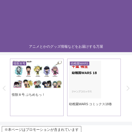
アニメとかのグッズ情報などをお届けする万屋
怪獣８号
幼稚園WARS
黄
き
怪獣８号 ぷちめもっ！
黄
幼稚園WARS コミックス18巻
※本ページはプロモーションが含まれています