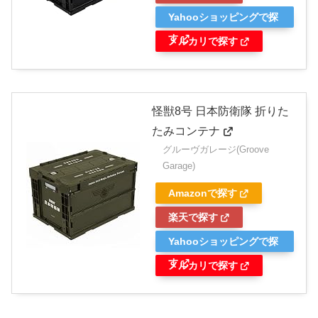
Yahooショッピングで探
す
メルカリで探す
怪獣8号 日本防衛隊 折りた
たみコンテナ
グルーヴガレージ(Groove
Garage)
Amazonで探す
楽天で探す
Yahooショッピングで探
す
メルカリで探す