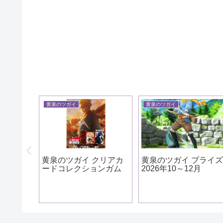
黄泉のツガイ
黄泉のツガイ
ッズ ア
年9月
黄泉のツガイ クリアカ
黄泉のツガイ プライ
ードコレクションガム
2026年10～12月