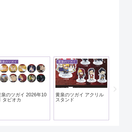
黄泉のツガイ
黄泉のツガイ
怪獣８号
黄泉のツガイ 2026年10
黄泉のツガイ アクリル
怪獣８号
月 タピオカ
スタンド
弦 やるき