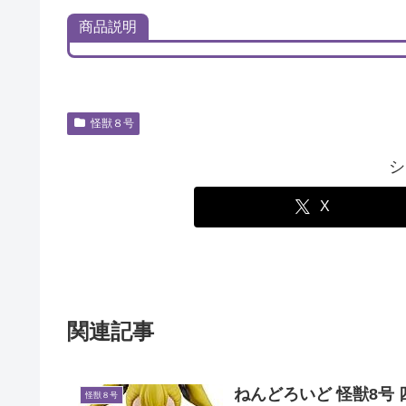
商品説明
怪獣８号
シ
X
関連記事
ねんどろいど 怪獣8号
怪獣８号