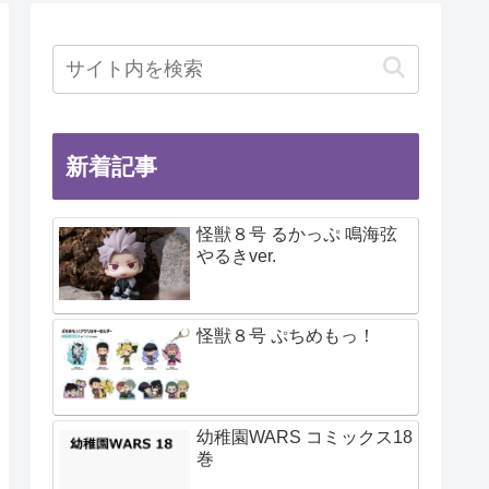
新着記事
怪獣８号 るかっぷ 鳴海弦
やるきver.
怪獣８号 ぷちめもっ！
幼稚園WARS コミックス18
巻