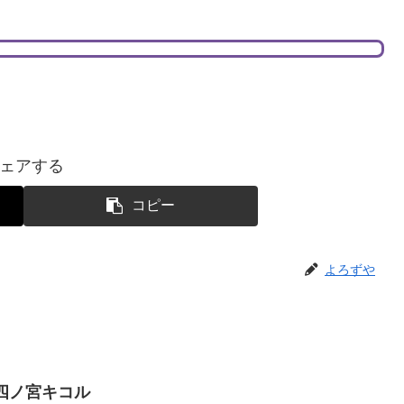
ェアする
コピー
よろずや
 四ノ宮キコル