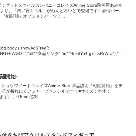
元：グッドスマイルカンパニーコレイズAnime Store駿河屋あみあ
』より、「四ノ宮キコル」がねんどろいどで登場です！表情パー
「戦闘顔」オプションパーツ：...
ody').showAd({"req":
G+BWGDT","alt":"商品リンク","id":"4ex8Yo4-g7-usRrWhz"},"...
戦闘開始-
：ショウワノートコレイズAnime Store商品説明『戦闘開始』をテ
！芯が折れにくいシャープペンシルです！■サイズ：本体：
まず）、0.5mm芯対...
ーン付きちびアクリルスタンドフィギュア