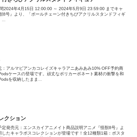
24年4月15日 12:00:00 ～ 2024年5月9日 23:59:00 までキャ
怪獣8号』より、「ボールチェーン付きちびアクリルスタンドフィギ
..
ス
売元：アルマビアンカコレイズキャラアニあみあみ10% OFF予約商
rPodsケースの登場です。頑丈なポリカーボネート素材の衝撃を和
odsを収納したまま...
レクション
 発売予定発売元：エンスカイアニメイト商品説明アニメ『怪獣8号』よ
用したキャラポスコレクションが登場です！全12種類1箱：ポスタ