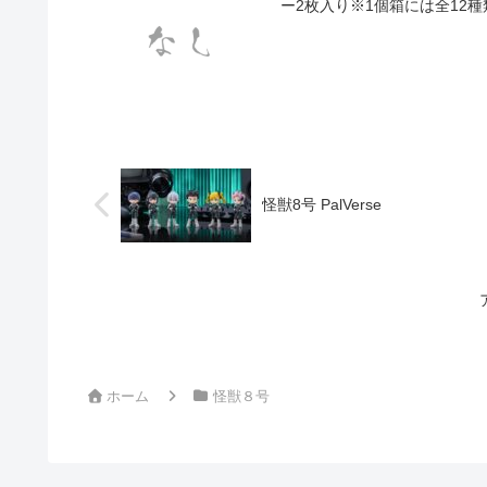
ー2枚入り※1個箱には全12種
怪獣8号 PalVerse
ホーム
怪獣８号