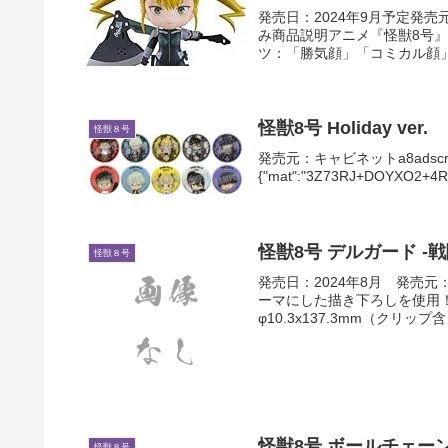
発売日：2024年9月予定発売
み商品説明アニメ『怪獣8号
ツ：「勝気顔」「コミカル顔」
怪獣8号 Holiday ver.
怪獣８号
発売元：キャビネットa8adscript('b
{"mat":"3Z73RJ+DOYXO2+4RN
怪獣8号 デルガード -
怪獣８号
発売日：2024年8月 発売元
ーマにした描き下ろしを使用
φ10.3x137.3mm（クリップ含
怪獣8号 ボールチェ
怪獣８号