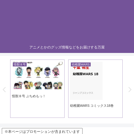
アニメとかのグッズ情報などをお届けする万屋
怪獣８号
幼稚園WARS
黄
き
怪獣８号 ぷちめもっ！
黄
幼稚園WARS コミックス18巻
※本ページはプロモーションが含まれています