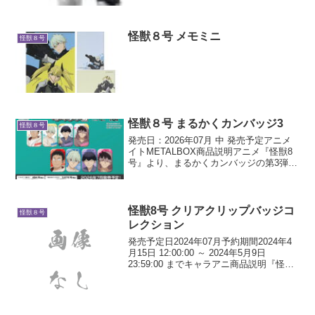
怪獣８号 メモミニ
怪獣８号
怪獣８号 まるかくカンバッジ3
怪獣８号
発売日：2026年07月 中 発売予定アニメ
イトMETALBOX商品説明アニメ『怪獣8
号』より、まるかくカンバッジの第3弾が
新登場！「もこもこルームウェア」テー
マの描き下ろしイラストを使用した角の
丸い缶バッジです。
怪獣8号 クリアクリップバッジコ
怪獣８号
レクション
発売予定日2024年07月予約期間2024年4
月15日 12:00:00 ～ 2024年5月9日
23:59:00 までキャラアニ商品説明『怪獣
８号』の「クリップバッジコレクション
が登場！クリップと安全ピンがついてい
るから、いろいろ使えて便...