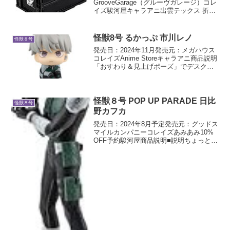
GrooveGarage（グルーヴガレージ）コレ
イズ駿河屋キャラアニ出雲テックス 折り
たたみコンテナ 商品説明現在絶賛放送中
のアニメ『怪獣8号』より「出雲テックス
折りたたみコンテナ」が登場しました。
怪獣8号 るかっぷ 市川レノ
怪獣８号
出雲...
発売日：2024年11月発売元：メガハウス
コレイズAnime Storeキャラアニ商品説明
「おすわり＆見上げポーズ」でデスクに
飾ると目が合いやすい！ 新感覚のフィ
ギュアシリーズです。
怪獣８号 POP UP PARADE 日比
怪獣８号
野カフカ
発売日：2024年8月予定発売元：グッドス
マイルカンパニーコレイズあみあみ10%
OFF予約駿河屋商品説明■説明ちょっとほ
しい、いっぱいほしい「POP UP
PARADE」は、思わず手にとってしまう
お手頃価格、全高17～18cmの飾りやす
い...