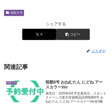
怪獣８号
シェアする
X
コピー
よろずや
関連記事
怪獣8号 おねむたん にどね アー
怪獣８号
スカラーVer
発売日：2025年9月予定発売元：スタンド
ストーンズ楽天市場商品説明怪獣8号 お
ねむたん にどね アースカラーVer全5種