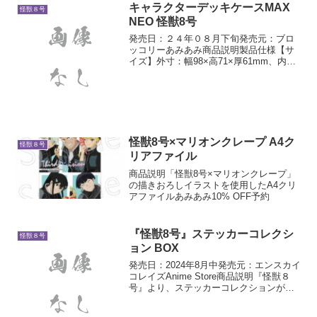
キャラクターデッキケースMAX
怪獣８号
NEO 怪獣8号
発売日：２４年０８月下旬発売元：ブロ
ッコリーあみあみ商品説明製品仕様【サ
イズ】外寸：幅98×高71×厚61mm、内
寸：幅96×高70×厚60mm、セパレータ
ー：幅91×高62×ミミ8mm【素材】プラス
チック(ポリプロピレン0.6mm厚スーパ...
怪獣8号×マリオンクレープ A4ク
怪獣８号
リアファイル
商品説明「怪獣8号×マリオンクレープ」
の描きおろしイラストを使用したA4クリ
アファイルあみあみ10% OFF予約
『怪獣8号』ステッカーコレクシ
怪獣８号
ョン BOX
発売日：2024年8月中発売元：エンスカイ
コレイズAnime Store商品説明『怪獣８
号』より、ステッカーコレクションが登
場！こちらは20パック入りのBOX商品で
す。