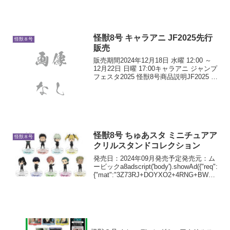
怪獣8号 キャラアニ JF2025先行
怪獣８号
販売
販売期間2024年12月18日 水曜 12:00 ～
12月22日 日曜 17:00キャラアニ ジャンプ
フェスタ2025 怪獣8号商品説明JF2025 キ
ャラアニ.com 先行販売特典JF2025開催
期間中に「怪獣8号」対象商品を2,000...
怪獣8号 ちゅあスタ ミニチュアア
怪獣８号
クリルスタンドコレクション
発売日：2024年09月発売予定発売元：ム
ービックa8adscript('body').showAd({"req":
{"mat":"3Z73RJ+DOYXO2+4RNG+BWGD
T","alt":"商品リンク","id":"4ex8Yo4...