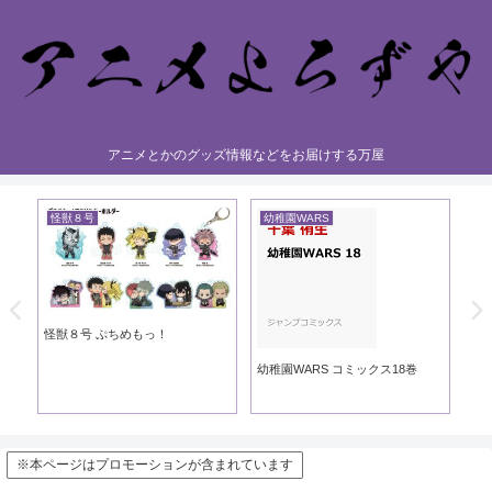
アニメとかのグッズ情報などをお届けする万屋
怪獣８号
幼稚園WARS
黄
き
怪獣８号 ぷちめもっ！
黄
幼稚園WARS コミックス18巻
※本ページはプロモーションが含まれています