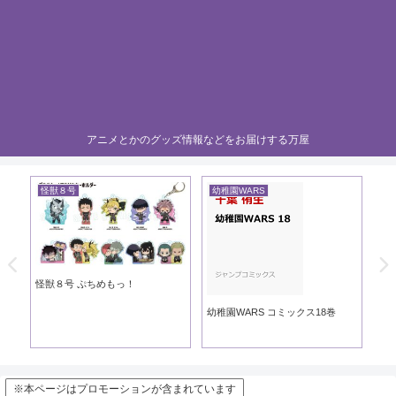
アニメとかのグッズ情報などをお届けする万屋
怪獣８号
幼稚園WARS
黄
き
怪獣８号 ぷちめもっ！
黄
幼稚園WARS コミックス18巻
※本ページはプロモーションが含まれています