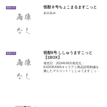
怪獣８号ちょこまるますこっと
怪獣８号
あみあみ
怪獣8号 ししゅうますこっと
怪獣８号
【1BOX】
発売日：2024年09月発売元：
KADOKAWAキャラアニ商品説明刺繍を
施したマスコット！ししゅうますこっと
が登場！ラインナップ：日比野カフカ、
市川レノ、四ノ宮キコル、亜白ミナ、保
科宗四郎、古橋伊春、出雲ハルイチ、神
楽木葵、怪獣８号、怪獣9...