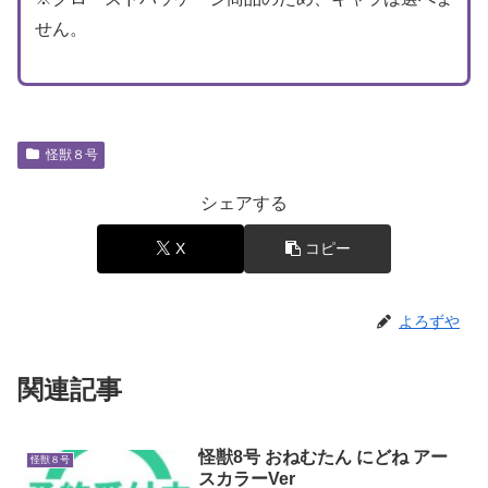
せん。
怪獣８号
シェアする
X
コピー
よろずや
関連記事
怪獣8号 おねむたん にどね アー
怪獣８号
スカラーVer