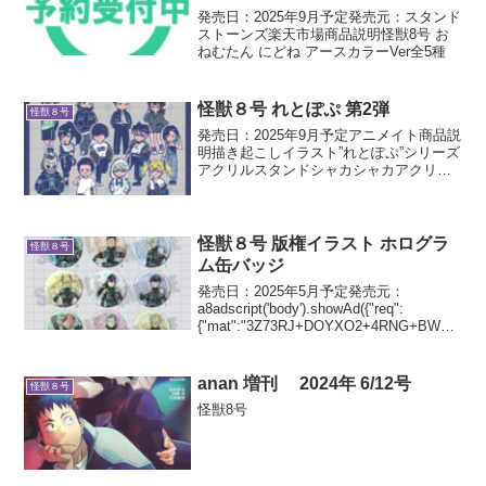
発売日：2025年9月予定発売元：スタンド
ストーンズ楽天市場商品説明怪獣8号 お
ねむたん にどね アースカラーVer全5種
怪獣８号 れとぽぷ 第2弾
怪獣８号
発売日：2025年9月予定アニメイト商品説
明描き起こしイラスト”れとぽぷ”シリーズ
アクリルスタンドシャカシャカアクリル
キーホルダーラバーキーホルダーラバー
コインケースA5クリアファイルセットエ
コバッグオーロラポーチハート型缶バッ
ジホログラム...
怪獣８号 版権イラスト ホログラ
怪獣８号
ム缶バッジ
発売日：2025年5月予定発売元：
a8adscript('body').showAd({"req":
{"mat":"3Z73RJ+DOYXO2+4RNG+BWGD
T","alt":"商品リンク","id":"4ex8Yo4-g7-
uF3y...
anan 増刊 2024年 6/12号
怪獣８号
怪獣8号