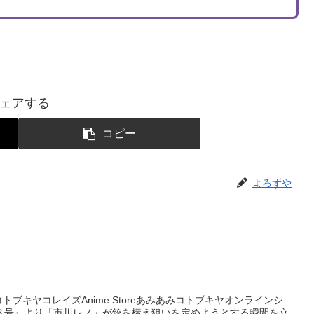
ェアする
コピー
よろずや
コトブキヤコレイズAnime Storeあみあみコトブキヤオンラインシ
８号』より「市川レノ」が銃を構え狙いを定めようとする瞬間を立