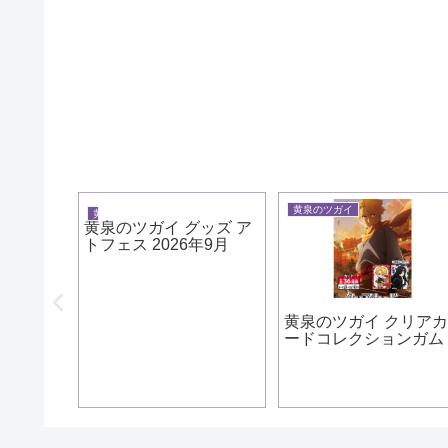
黄泉のツガイ
黄泉のツガイ
黄泉のツガイ グッズ ア
トフェス 2026年9月
ッズ ホ
黄泉のツガイ クリア
26年9
ードコレクションガム