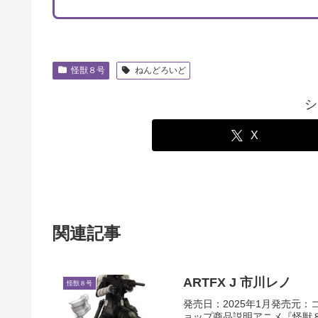
怪獣８号
ねんどろいど
シ
X
関連記事
ARTFX J 市川レノ
怪獣８号
発売日：2025年1月発売元：
ョップ商品説明アニメ『怪獣