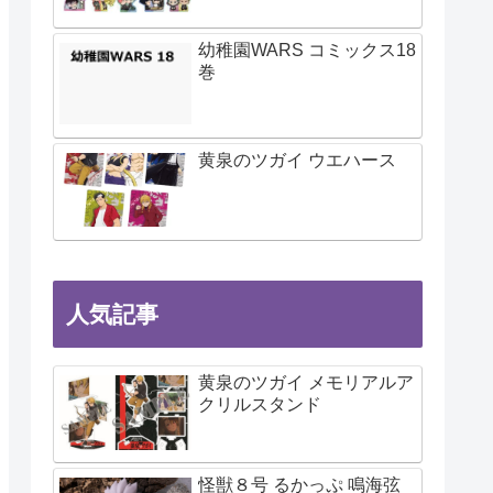
幼稚園WARS コミックス18
巻
黄泉のツガイ ウエハース
人気記事
黄泉のツガイ メモリアルア
クリルスタンド
怪獣８号 るかっぷ 鳴海弦