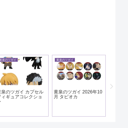
黄泉のツガイ
黄泉のツガイ
黄泉のツガ
黄泉のツガイ カプセル
黄泉のツガイ 2026年10
黄泉の
フィギュアコレクショ
月 タピオカ
ルアク
ン