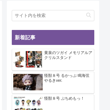
新着記事
黄泉のツガイ メモリアルア
クリルスタンド
怪獣８号 るかっぷ 鳴海弦
やるきver.
怪獣８号 ぷちめもっ！