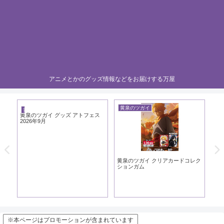
アニメとかのグッズ情報などをお届けする万屋
黄泉のツガイ
黄
黄泉のツガイ
黄泉のツガイ グッズ アトフェス
2026年9月
ト
黄泉のツガイ クリアカードコレク
黄泉
ションガム
～1
※本ページはプロモーションが含まれています