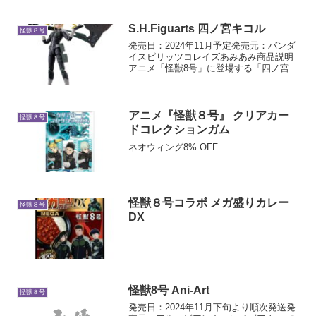
S.H.Figuarts 四ノ宮キコル
怪獣８号
発売日：2024年11月予定発売元：バンダ
イスピリッツコレイズあみあみ商品説明
アニメ「怪獣8号」に登場する「四ノ宮キ
コル」が劇中をイメージしたプロポーシ
ョンで立体化。討伐シーンなどのアクシ
ョンシーンを再現可能。製品仕様【サイ
ズ】全高：約13...
アニメ『怪獣８号』 クリアカー
怪獣８号
ドコレクションガム
ネオウィング8% OFF
怪獣８号コラボ メガ盛りカレー
怪獣８号
DX
怪獣8号 Ani-Art
怪獣８号
発売日：2024年11月下旬より順次発送発