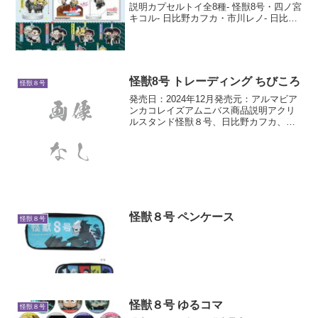
説明カプセルトイ全8種- 怪獣8号・四ノ宮
キコル- 日比野カフカ・市川レノ- 日比野
カフカ・保科宗四郎- 四ノ宮キコル・鳴海
弦- 保科宗四郎・鳴海弦- 市川レノ・古橋
伊春- 鳴海弦- 四ノ宮功
怪獣8号 トレーディング ちびころ
怪獣８号
発売日：2024年12月発売元：アルマビア
ンカコレイズアムニバス商品説明アクリ
ルスタンド怪獣８号、日比野カフカ、市
川レノ、四ノ宮キコル、亜白ミナ、保科
宗四郎、古橋伊春、出雲ハルイチ、神楽
木葵がころんと寝ているちびキャラを新
たに描き起こし、ア...
怪獣８号 ペンケース
怪獣８号
怪獣８号 ゆるコマ
怪獣８号