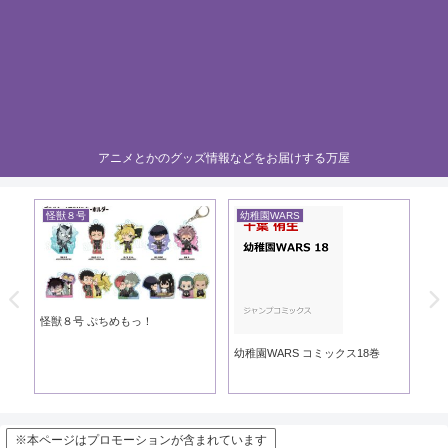
アニメとかのグッズ情報などをお届けする万屋
怪獣８号
幼稚園WARS
黄
き
怪獣８号 ぷちめもっ！
黄
幼稚園WARS コミックス18巻
※本ページはプロモーションが含まれています