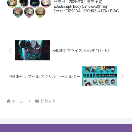
発売日：2026年3月発売予定
a8adscript('body').showAd({"req":
{"mat":"3Z96BA+230N02+41ZK+BWGDT
","alt":"商品リンク","id":"4eDGmbc-g7-
v5pRCb...
怪獣8号 プライズ 2025年4月～6月
怪獣8号 カプセル アクリル キーホルダー
ホーム
怪獣８号