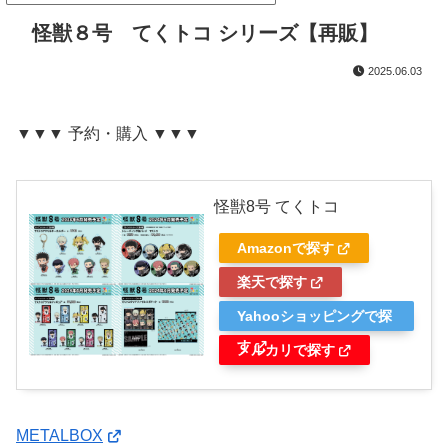
怪獣８号 てくトコ シリーズ【再販】
2025.06.03
▼▼▼ 予約・購入 ▼▼▼
怪獣8号 てくトコ
Amazonで探す
楽天で探す
Yahooショッピングで探
す
メルカリで探す
METALBOX