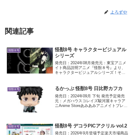
よろずや
関連記事
怪獣8号 キャラクタービジュアル
怪獣８号
シリーズ
発売日：2024年08月発売元：東宝アニメ
イト商品説明アニメ『怪獣８号』より、
キャラクタービジュアルシリーズ！それ
ぞれのキャラクターの魅力が詰まったア
イテムです。
るかっぷ 怪獣8号 日比野カフカ
怪獣８号
発売日：2024年09月 下旬 発売予定発売
元：メガハウスコレイズ駿河屋キャラア
ニAnime Storeあみあみアニメイトプレミ
アムバンダイセット販売【限定座布団付
き】商品説明カフカが見つめる！るかっ
ぷシリーズるかっぷシリーズに、TVアニ
メ...
怪獣8号 デコラPICアクリル vol.2
怪獣８号
発売日：2026年9月登場予定楽天市場商品