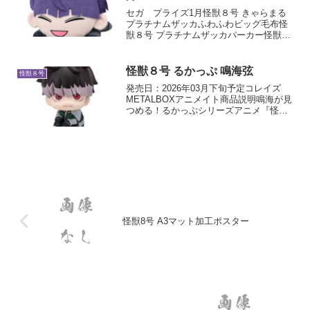
セガ プライズ1月怪獣８号 きゃらまる
プラチナムザッカふわふわビッグ毛布怪
獣８号 プラチナムザッカパーカー怪獣８
号 寝そべり Lぬいぐるみ“保科宗四郎”2月
怪獣８号 きゃらまる プラチナムザッカフ
ェイスクッション怪獣８号 Mぬいぐるみ
怪獣８号 るかっぷ 鳴海弦
怪獣８号
Vol...
発売日：2026年03月下旬予定コレイズ
METALBOXアニメイト商品説明鳴海が見
つめる！るかっぷシリーズアニメ『怪獣
８号』より「鳴海弦」が登場です！るか
っぷは「look up」を元にした造語で、見
上げ＆おすわりポーズが特長の人気フィ
ギュア...
怪獣8号 A3マット加工ポスター