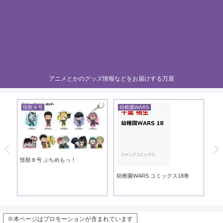
アニメとかのグッズ情報などをお届けする万屋
怪獣８号
幼稚園WARS
黄
き
怪獣８号 ぷちめもっ！
黄
幼稚園WARS コミックス18巻
※本ページはプロモーションが含まれています