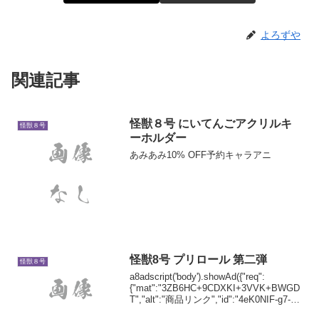
よろずや
関連記事
怪獣８号 にいてんごアクリルキ
怪獣８号
ーホルダー
あみあみ10% OFF予約キャラアニ
怪獣8号 プリロール 第二弾
怪獣８号
a8adscript('body').showAd({"req":
{"mat":"3ZB6HC+9CDXKI+3VVK+BWGD
T","alt":"商品リンク","id":"4eK0NIF-g7-
ulosLED"},"goods": {"...