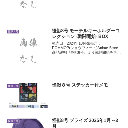
怪獣8号 モーテルキーホルダーコ
怪獣８号
レクション -戦闘開始- BOX
発売日：2024年10月発売元：
POMMOP(ショウワノート)Anime Store
商品説明『怪獣8号』より戦闘開始をテー
マにした描き下ろしモーテルキーホルダ
ーコレクションBOXが登場です！
※1BOXには計8個のキーホルダーが入っ
ています。
怪獣８号 ステッカー付メモ
怪獣８号
怪獣8号 プライズ 2025年1月～3
怪獣８号
月