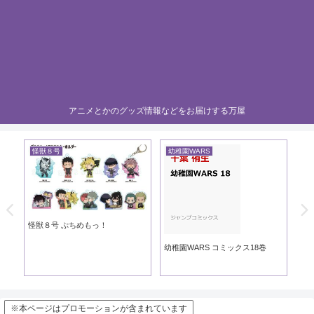
アニメとかのグッズ情報などをお届けする万屋
怪獣８号
幼稚園WARS
黄
き
怪獣８号 ぷちめもっ！
黄
幼稚園WARS コミックス18巻
※本ページはプロモーションが含まれています