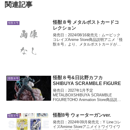
関連記事
怪獣８号 メタルポストカードコ
怪獣８号
レクション
発売日：2024/08/16発売元：ムービック
コレイズAnime Store商品説明アニメ「怪
獣８号」より、メタルポストカードが登
場！サイズ：約10×14.8cm仕様：メタル
紙製/フルカラー印刷1BOX5パック入り1
パック：2枚入り※BOX...
怪獣８号&日比野カフカ
怪獣８号
SHIBUYA SCRAMBLE FIGURE
発売日：2027年1月予定
METALBOXSHIBUYA SCRAMBLE
FIGURETOHO Animation Store商品説明
アニメ『怪獣８号』より、「怪獣８号&日
比野カフカ」の1/7スケールフィギュアが
登場！作中に登場する2体を...
怪獣8号 ウォーターガンver.
怪獣８号
発売日：2024年09月発売元：Y Lineコレ
イズAmime Storeアニメイトワイワイワ