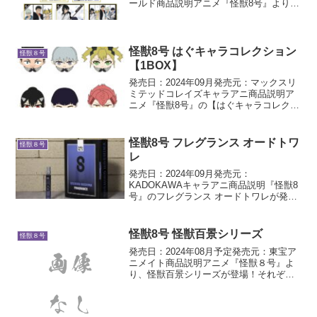
ールド商品説明アニメ『怪獣8号』より、
新規描き下ろしイラストを使用した商品
が登場！ウォーターガンを持ったかっこ
いいキャラクターたちに注目です
怪獣8号 はぐキャラコレクション
怪獣８号
【1BOX】
発売日：2024年09月発売元：マックスリ
ミテッドコレイズキャラアニ商品説明ア
ニメ『怪獣8号』の【はぐキャラコレクシ
ョン】が登場！足の部分をつまむと、手
が開いて物を掴むことができる可動式ぬ
いぐるみ！種類は全部で6種類！お気に入
怪獣8号 フレグランス オードトワ
怪獣８号
りのキャラクタ...
レ
発売日：2024年09月発売元：
KADOKAWAキャラアニ商品説明『怪獣8
号』のフレグランス オードトワレが発売
決定！各キャラクターをイメージした香
りを身にまとおう！ラインナップ：日比
野カフカ、市川レノ、四ノ宮キコル、亜
怪獣8号 怪獣百景シリーズ
怪獣８号
白ミナ、保科宗四郎・...
発売日：2024年08月予定発売元：東宝ア
ニメイト商品説明アニメ『怪獣８号』よ
り、怪獣百景シリーズが登場！それぞれ
のキャラクターの魅力が詰まったアイテ
ムです。