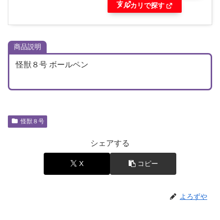
す
メルカリで探す
商品説明
怪獣８号 ボールペン
怪獣８号
シェアする
X
コピー
よろずや