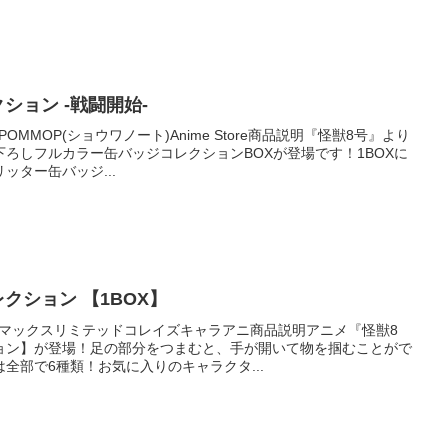
ション -戦闘開始-
OMMOP(ショウワノート)Anime Store商品説明『怪獣8号』より
ろしフルカラー缶バッジコレクションBOXが登場です！1BOXに
ッター缶バッジ...
クション 【1BOX】
元：マックスリミテッドコレイズキャラアニ商品説明アニメ『怪獣8
ョン】が登場！足の部分をつまむと、手が開いて物を掴むことがで
全部で6種類！お気に入りのキャラクタ...