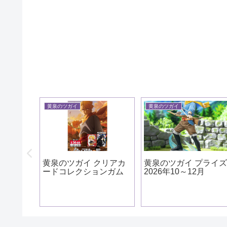
黄泉のツガイ
黄泉のツガイ
ッズ ア
年9月
黄泉のツガイ クリアカ
黄泉のツガイ プライ
ードコレクションガム
2026年10～12月