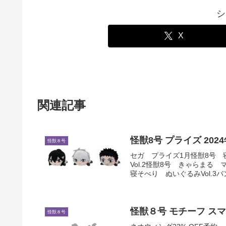
シ
X
関連記事
怪獣8号 プライズ 2024
怪獣８号
セガ プライズ1月怪獣8号 寝
Vol.2怪獣8号 きゃらま
寝そべり ぬいぐるみVol.3バ
怪獣８号 モチーフ ス
怪獣８号