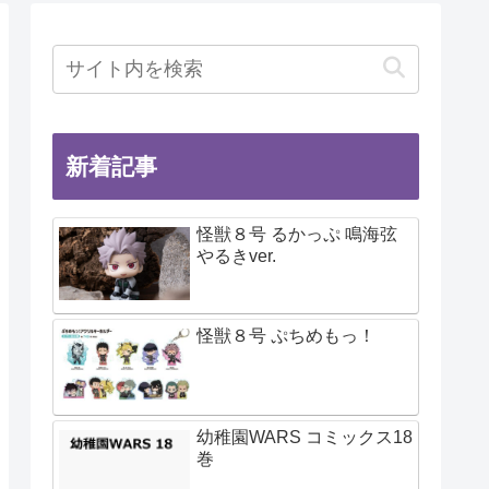
新着記事
怪獣８号 るかっぷ 鳴海弦
やるきver.
怪獣８号 ぷちめもっ！
幼稚園WARS コミックス18
巻