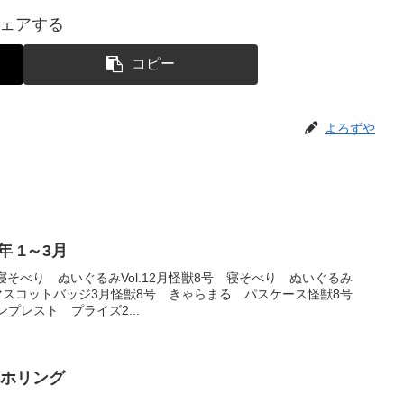
ェアする
コピー
よろずや
年 1～3月
そべり ぬいぐるみVol.12月怪獣8号 寝そべり ぬいぐるみ
る マスコットバッジ3月怪獣8号 きゃらまる パスケース怪獣8号
ンプレスト プライズ2...
マホリング