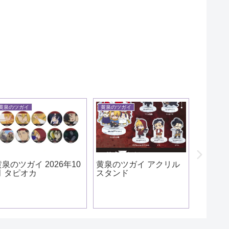
黄泉のツガイ
黄泉のツガイ
怪獣８号
黄泉のツガイ 2026年10
黄泉のツガイ アクリル
怪獣８号
月 タピオカ
スタンド
弦 やるき