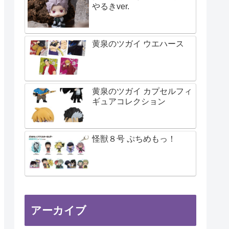
やるきver.
黄泉のツガイ ウエハース
黄泉のツガイ カプセルフィ
ギュアコレクション
怪獣８号 ぷちめもっ！
アーカイブ