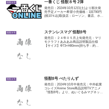
一番くじ 怪獣８号 2弾
怪獣８号
発売日：2024年10月12日(土)より順次発
売予定メーカー希望小売価格：1回790円
(税10％込)取扱店：ローソン、書店、ホビ
ーショップ、一部のゲームセンター、ア
ニメイト、一番くじ公式ショップ、一番
くじONLINEなどダブルチャンスキャン...
ステンレスマグ 怪獣8号
怪獣８号
発売日：２４年０５月上旬発売元：マリ
モクラフトあみあみ商品説明製品仕様
【サイズ】Φ73×H80mm(持ち手：約
W30×H65×D14mm)【素材】ステンレス
鋼【容量】約300ml
怪獣8号 ぺたりんず
怪獣８号
発売日：2024年10月中発売元：中外鉱業
コレイズAnime Store商品説明TVアニメ
『怪獣8号』より、ぬいぐるみマグネット
「ぺたりんず」が登場！ぬいぐるみの両
手部分にマグネットが入っています。手
と手をくっつけたり、両手を冷蔵庫にく
っつ...