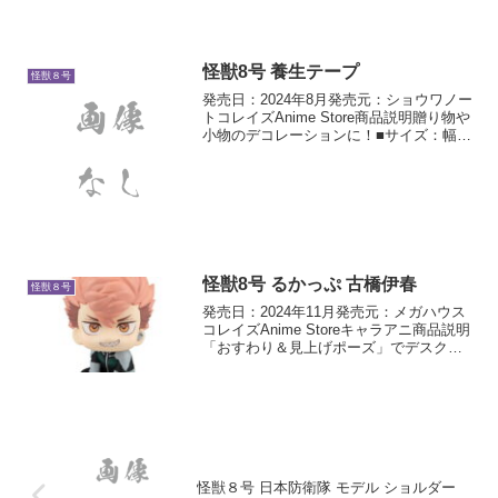
怪獣8号 養生テープ
怪獣８号
発売日：2024年8月発売元：ショウワノー
トコレイズAnime Store商品説明贈り物や
小物のデコレーションに！■サイズ：幅
50mm✕3巻き■素材：PETクロス
怪獣8号 るかっぷ 古橋伊春
怪獣８号
発売日：2024年11月発売元：メガハウス
コレイズAnime Storeキャラアニ商品説明
「おすわり＆見上げポーズ」でデスクに
飾ると目が合いやすい！ 新感覚のフィ
ギュアシリーズです。
怪獣８号 日本防衛隊 モデル ショルダー