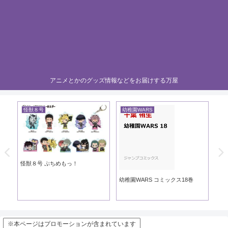
アニメとかのグッズ情報などをお届けする万屋
怪獣８号
幼稚園WARS
黄
き
怪獣８号 ぷちめもっ！
黄
幼稚園WARS コミックス18巻
※本ページはプロモーションが含まれています