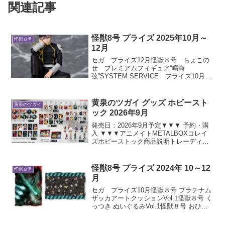
関連記事
怪獣8号 プライズ 2025年10月～
怪獣８号
12月
セガ プライズ12月怪獣８号 ちょこの
せ プレミアムフィギュア“鳴海
弦”SYSTEM SERVICE プライズ10月ち
まっとさん ぬいぐるみ Part111月ちまっ
とさん ぬいぐるみ Part2バンプレスト
プライズ12月怪獣８号 Gran...
黄泉のツガイ グッズ ホビースト
黄泉のツガイ
ック 2026年9月
発売日：2026年9月予定▼▼▼ 予約・購
入 ▼▼▼アニメイトMETALBOXコレイ
ズホビーストック商品説明トレーディン
グ缶バッジトレーディングアクリルカー
ドアクリルキーホルダーミニ色紙ダイカ
ットステッカーA6ビジュアルアクリルプ
怪獣8号 プライズ 2024年 10～12
怪獣８号
レートアク...
月
セガ プライズ10月怪獣８号 プラチナム
ザッカアートクッションVol.1怪獣８号 く
っつき ぬいぐるみVol.1怪獣８号 おひる
ねこ マスコットVol.1怪獣８号 ちょこの
せ プレミアムフィギュア “亜白ミナ”怪獣