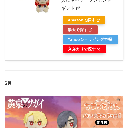
人気キャラ プレゼント
ギフト
Amazonで探す
楽天で探す
Yahooショッピングで探
す
メルカリで探す
6月