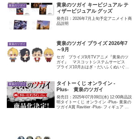
８号 ちょこのせ プレミア...
黄泉のツガイ キービジュアル テ
黄泉のツガイ
ィザービジュアル グッズ
発売日：2026年7月上旬予定アニメイト商
品説明
黄泉のツガイ プライズ 2026年7
黄泉のツガイ
～9月
セガ プライズ9月TVアニメ『黄泉のツ
ガイ』 マスコットシステムサービス
プライズ10月おはぎ・だいふくぬいぐる
みBIG▼▼▼ プライズ詳細 ▼▼▼セガ
プライズ9月TVアニメ『黄泉のツガ
イ』 マスコット2026年9月登場予定シス
タイトーくじ オンライン -
黄泉のツガイ
テムサービ...
Plus- 黄泉のツガイ
発売日：2025年07月09日(水) 12:00商品説
明タイトーくじ オンライン -Plus- 黄泉の
ツガイA賞 Ravitier -Plus- フィギュア ガ
ブちゃん ～澄ましver.～ B賞 Ravitier -
Plus- フィギュア ...