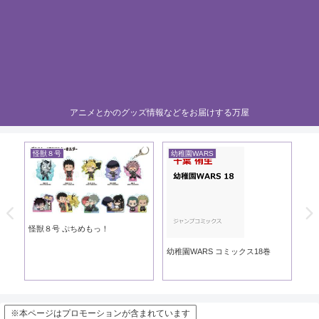
アニメとかのグッズ情報などをお届けする万屋
怪獣８号
幼稚園WARS
黄
き
怪獣８号 ぷちめもっ！
黄
幼稚園WARS コミックス18巻
※本ページはプロモーションが含まれています