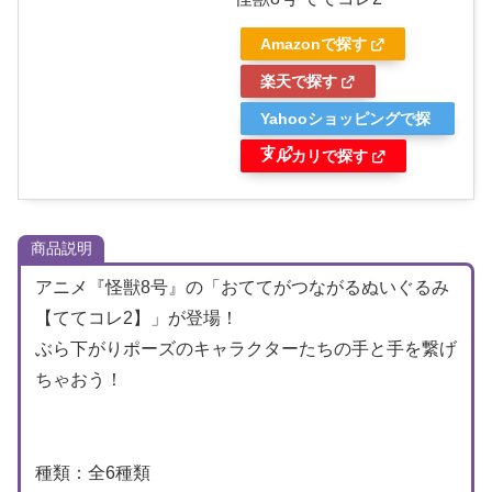
Amazonで探す
楽天で探す
Yahooショッピングで探
す
メルカリで探す
商品説明
アニメ『怪獣8号』の「おててがつながるぬいぐるみ
【ててコレ2】」が登場！
ぶら下がりポーズのキャラクターたちの手と手を繋げ
ちゃおう！
種類：全6種類