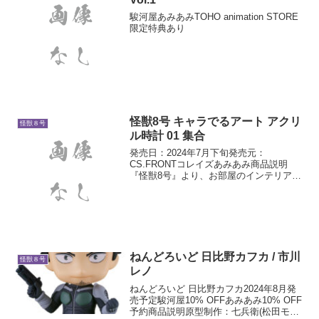
駿河屋あみあみTOHO animation STORE
限定特典あり
怪獣8号 キャラでるアート アクリ
怪獣８号
ル時計 01 集合
発売日：2024年7月下旬発売元：
CS.FRONTコレイズあみあみ商品説明
『怪獣8号』より、お部屋のインテリアに
最適なアクリル時計が登場しました！1面
と2面の二重構造で奥行き、立体感があり
ます！壁掛けで飾ることも可能です。※
時計の動作には単...
ねんどろいど 日比野カフカ / 市川
怪獣８号
レノ
ねんどろいど 日比野カフカ2024年8月発
売予定駿河屋10% OFFあみあみ10% OFF
予約商品説明原型制作：七兵衛(松田モデ