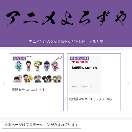
アニメとかのグッズ情報などをお届けする万屋
怪獣８号
幼稚園WARS
黄
き
怪獣８号 ぷちめもっ！
黄
幼稚園WARS コミックス18巻
※本ページはプロモーションが含まれています