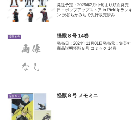
発送予定：2026年2月中旬より順次発売
日：ポップアップストア in PickUpランキ
ン 渋谷ちかみちで先行販売済み
a8adscript('body').showAd({"req":
{"mat":"3Z96BA+230N02+41ZK+...
怪獣８号 14巻
怪獣８号
発売日：2024年11月01日発売元：集英社
商品説明怪獣８号 コミック 14巻
怪獣８号 メモミニ
怪獣８号