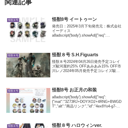
関連記事
怪獣8号 イートゥーン
怪獣８号
発売日：2025年3月下旬発売元：株式会社
イーディス
a8adscript('body').showAd({"req":
{"mat":"3Z73RJ+DOYXO2+4RNG+BWGD
T","alt":"商品リンク","id":"4ex8Yo...
怪獣８号 S.H.Figuarts
怪獣８号
怪獣８号2024年04月26日発売予定コレイ
ズ駿河屋約25% OFFあみあみ15% OFF市
川レノ2024年05月発売予定コレイズ駿河
屋約25% OFFあみあみ15% OFF亜白ミナ
2024年06月発売予定コレイズ駿河屋約
25% OFFあみ...
怪獣8号 お正月の和装
怪獣８号
a8adscript('body').showAd({"req":
{"mat":"3Z73RJ+DOYXO2+4RNG+BWGD
T","alt":"商品リンク","id":"4ex8Yo4-g7-
uxnnTsP"},"goods": {"...
怪獣８号 ハロウィンver.
怪獣８号