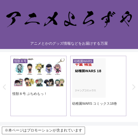
アニメとかのグッズ情報などをお届けする万屋
怪獣８号
幼稚園WARS
黄
き
怪獣８号 ぷちめもっ！
黄
幼稚園WARS コミックス18巻
※本ページはプロモーションが含まれています