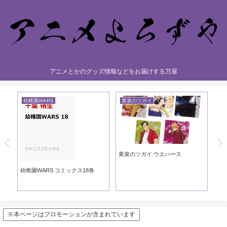
アニメとかのグッズ情報などをお届けする万屋
幼稚園WARS
黄泉のツガイ
黄
黄泉のツガイ ウエハース
黄泉
ック
幼稚園WARS コミックス18巻
※本ページはプロモーションが含まれています