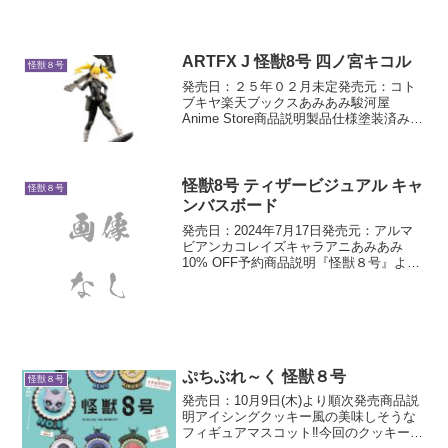
ARTFX J 怪獣8号 四ノ宮キコル
怪獣８号
発売日：２５年０２月未定発売元：コト
ブキヤ楽天ブックスあみあみ駿河屋
Anime Store商品説明製品仕様塗装済み完
成品【スケール】1/8【サイズ】全高：約
250mm(台座含む)【素材】PVC解説原型
製作：海鞘満四ノ宮キコルが1/8スケー
ル...
怪獣8号 ティザービジュアル キャ
怪獣８号
ンバスボード
発売日：2024年7月17日発売元：アルマ
ビアンカコレイズキャラアニあみあみ
10% OFF予約商品説明『怪獣８号』よ
り、キャンバスボードの登場です。ティ
ザービジュアルをキャンバスボードに仕
上げました。お部屋などに飾って、キャ
ラクターとの日常...
ぷちぶれ～く 怪獣８号
怪獣８号
発売日：10月9日(木)より順次発売商品説
明アイシングクッキー風の美味しそうな
フィギュアマスコット‼️今回のクッキーは