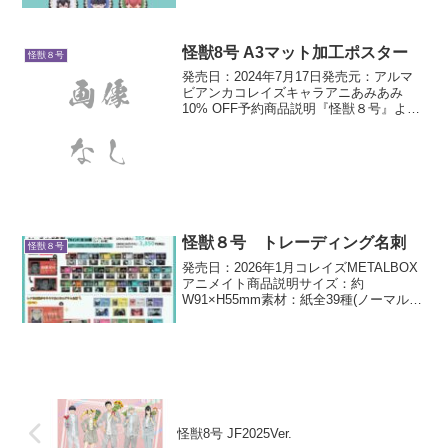
ブラックカラー✨️
怪獣8号 A3マット加工ポスター
怪獣８号
発売日：2024年7月17日発売元：アルマ
ビアンカコレイズキャラアニあみあみ
10% OFF予約商品説明『怪獣８号』よ
り、A3マット加工ポスターの登場です。
お部屋などに飾って、キャラクターとの
日常をお楽しみください。
怪獣８号 トレーディング名刺
怪獣８号
発売日：2026年1月コレイズMETALBOX
アニメイト商品説明サイズ：約
W91×H55mm素材：紙全39種(ノーマル
柄：30種・レア柄：9種)1BOX10パック入
り1パック(2枚入り)
怪獣8号 JF2025Ver.