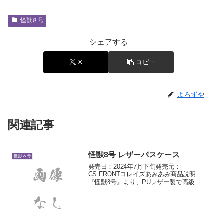
怪獣８号
シェアする
X
コピー
よろずや
関連記事
怪獣8号 レザーパスケース
怪獣８号
発売日：2024年7月下旬発売元：
CS.FRONTコレイズあみあみ商品説明
『怪獣8号』より、PUレザー製で高級感
のあるパスケースが登場しました。いつ
ものICカードや定期券を収納できます。
普段使いにどうぞ。製品仕様【サイズ】
約102×72mm...