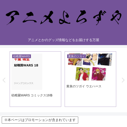
アニメとかのグッズ情報などをお届けする万屋
幼稚園WARS
黄泉のツガイ
黄
黄泉のツガイ ウエハース
黄泉
ック
幼稚園WARS コミックス18巻
※本ページはプロモーションが含まれています