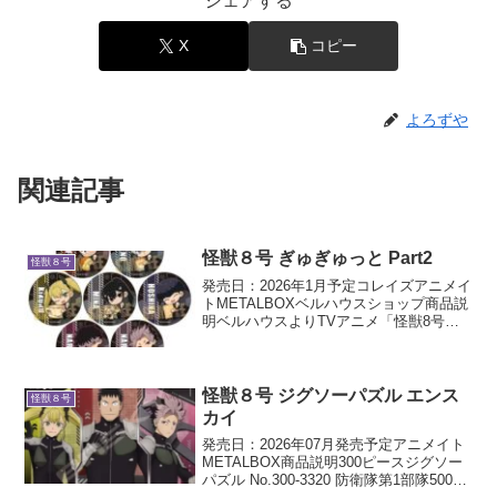
シェアする
X
コピー
よろずや
関連記事
怪獣８号 ぎゅぎゅっと Part2
怪獣８号
発売日：2026年1月予定コレイズアニメイ
トMETALBOXベルハウスショップ商品説
明ベルハウスよりTVアニメ「怪獣8号」
のぎゅぎゅっとグッズが登場です！
怪獣８号 ジグソーパズル エンス
怪獣８号
カイ
発売日：2026年07月発売予定アニメイト
METALBOX商品説明300ピースジグソー
パズル No.300-3320 防衛隊第1部隊500ピ