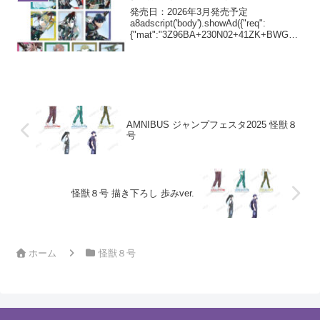
発売日：2026年3月発売予定
a8adscript('body').showAd({"req":
{"mat":"3Z96BA+230N02+41ZK+BWGDT
","alt":"商品リンク","id":"4eDGmbc-g7-
v46EoH...
AMNIBUS ジャンプフェスタ2025 怪獣８
号
怪獣８号 描き下ろし 歩みver.
ホーム
怪獣８号