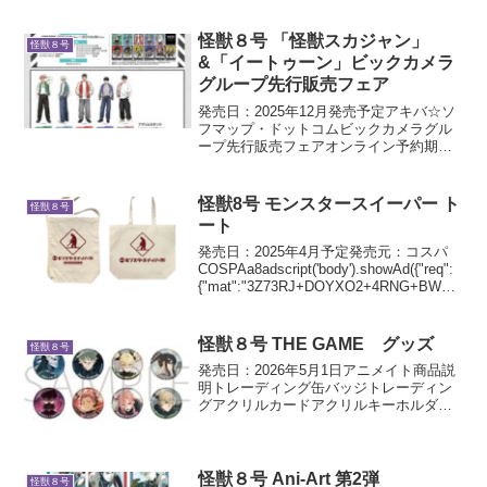
ースジグソーパズル No.500-796 第2期 キ
ービジュアル
怪獣８号 「怪獣スカジャン」
怪獣８号
&「イートゥーン」ビックカメラ
グループ先行販売フェア
発売日：2025年12月発売予定アキバ☆ソ
フマップ・ドットコムビックカメラグル
ープ先行販売フェアオンライン予約期間
2025年9月8日(月) 10:00 ～ 9月28日(日)
23:59商品説明【店舗・アキバ☆ソフマッ
プ(オンラインショップ)...
怪獣8号 モンスタースイーパー ト
怪獣８号
ート
発売日：2025年4月予定発売元：コスパ
COSPAa8adscript('body').showAd({"req":
{"mat":"3Z73RJ+DOYXO2+4RNG+BWGD
T","alt":"商品リンク","id":"4ex8Yo...
怪獣８号 THE GAME グッズ
怪獣８号
発売日：2026年5月1日アニメイト商品説
明トレーディング缶バッジトレーディン
グアクリルカードアクリルキーホルダー
ポストカードセットアクリルブロック
怪獣８号 Ani-Art 第2弾
怪獣８号