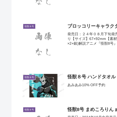
ブロッコリーキャラクタ
怪獣８号
発売日：２４年０８月下旬発
り【サイズ】67×92mm【素
×2+銀)解説アニメ『怪獣8号
怪獣８号 ハンドタオル
怪獣８号
あみあみ10% OFF予約
怪獣8号 まめころりん ぬ
怪獣８号