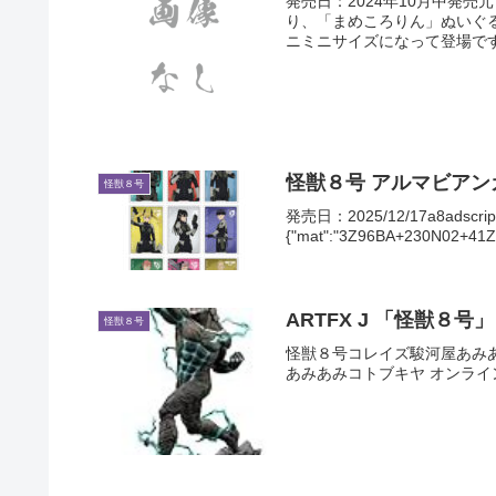
発売日：2024年10月中発売元
り、「まめころりん」ぬいぐ
ニミニサイズになって登場で
怪獣８号 アルマビアン
怪獣８号
発売日：2025/12/17a8adscript('
{"mat":"3Z96BA+230N02+41
ARTFX J 「怪獣８
怪獣８号
怪獣８号コレイズ駿河屋あみ
あみあみコトブキヤ オンライ