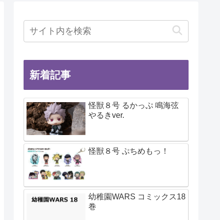
新着記事
怪獣８号 るかっぷ 鳴海弦
やるきver.
怪獣８号 ぷちめもっ！
幼稚園WARS コミックス18
巻