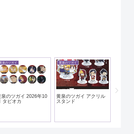
黄泉のツガイ
黄泉のツガイ
怪獣８号
黄泉のツガイ 2026年10
黄泉のツガイ アクリル
怪獣８号
月 タピオカ
スタンド
弦 やるき