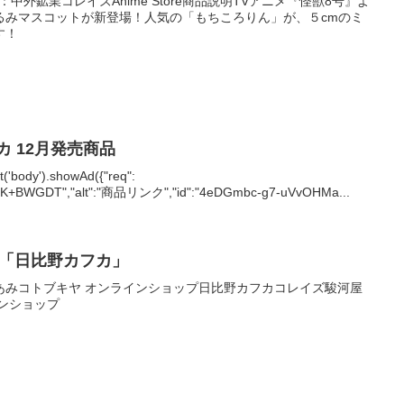
：中外鉱業コレイズAnime Store商品説明TVアニメ『怪獣8号』よ
るみマスコットが新登場！人気の「もちころりん」が、５cmのミ
す！
カ 12月発売商品
body').showAd({"req":
ZK+BWGDT","alt":"商品リンク","id":"4eDGmbc-g7-uVvOHMa...
号」「日比野カフカ」
あみコトブキヤ オンラインショップ日比野カフカコレイズ駿河屋
ンショップ