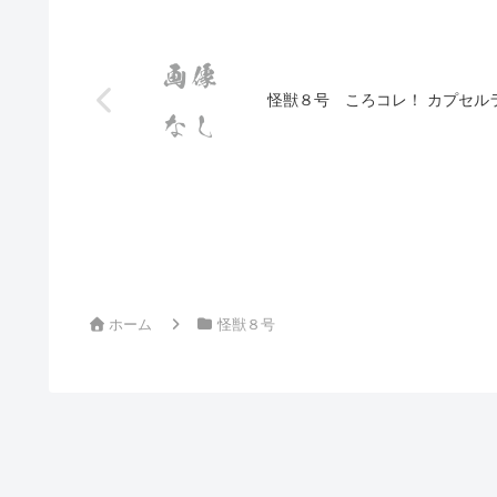
怪獣８号 ころコレ！ カプセル
ホーム
怪獣８号