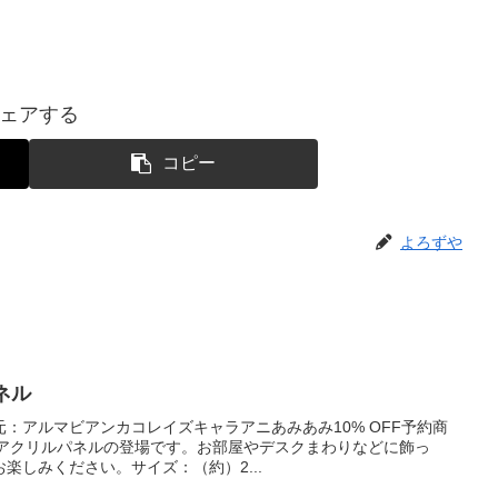
ェアする
コピー
よろずや
ネル
売元：アルマビアンカコレイズキャラアニあみあみ10% OFF予約商
5アクリルパネルの登場です。お部屋やデスクまわりなどに飾っ
楽しみください。サイズ：（約）2...