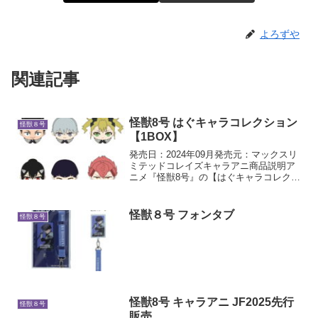
よろずや
関連記事
怪獣8号 はぐキャラコレクション
怪獣８号
【1BOX】
発売日：2024年09月発売元：マックスリ
ミテッドコレイズキャラアニ商品説明ア
ニメ『怪獣8号』の【はぐキャラコレクシ
ョン】が登場！足の部分をつまむと、手
が開いて物を掴むことができる可動式ぬ
いぐるみ！種類は全部で6種類！お気に入
怪獣８号 フォンタブ
怪獣８号
りのキャラクタ...
怪獣8号 キャラアニ JF2025先行
怪獣８号
販売