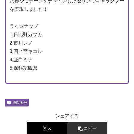
武器やモチーフをデザインしたセリフでキャラクター
を表現しました！
ラインナップ
1.日比野カフカ
2.市川レノ
3.四ノ宮キコル
4.亜白ミナ
5.保科宗四郎
怪獣８号
シェアする
X
コピー