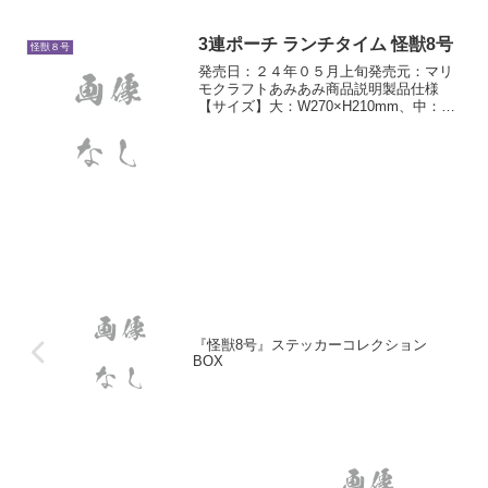
が登場！
3連ポーチ ランチタイム 怪獣8号
怪獣８号
発売日：２４年０５月上旬発売元：マリ
モクラフトあみあみ商品説明製品仕様
【サイズ】大：W270×H210mm、中：
W190×H140mm、小：W110×H80mm【素
材】ポリエステル
『怪獣8号』ステッカーコレクション
BOX