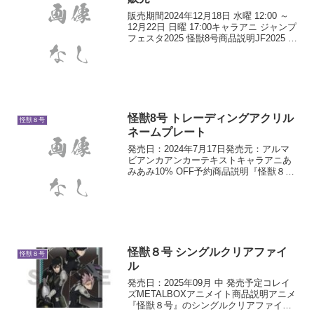
販売期間2024年12月18日 水曜 12:00 ～
12月22日 日曜 17:00キャラアニ ジャンプ
フェスタ2025 怪獣8号商品説明JF2025 キ
ャラアニ.com 先行販売特典JF2025開催
期間中に「怪獣8号」対象商品を2,000...
怪獣8号 トレーディングアクリル
怪獣８号
ネームプレート
発売日：2024年7月17日発売元：アルマ
ビアンカアンカーテキストキャラアニあ
みあみ10% OFF予約商品説明『怪獣８
号』より、トレーディングアクリルネー
ムプレートの登場です。怪獣8号、日比野
カフカ、市川レノ、四ノ宮キコル、亜白
ミナ、保科宗...
怪獣８号 シングルクリアファイ
怪獣８号
ル
発売日：2025年09月 中 発売予定コレイ
ズMETALBOXアニメイト商品説明アニメ
『怪獣８号』のシングルクリアファイル