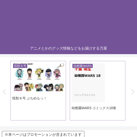
アニメとかのグッズ情報などをお届けする万屋
怪獣８号
幼稚園WARS
黄
き
怪獣８号 ぷちめもっ！
黄
幼稚園WARS コミックス18巻
※本ページはプロモーションが含まれています