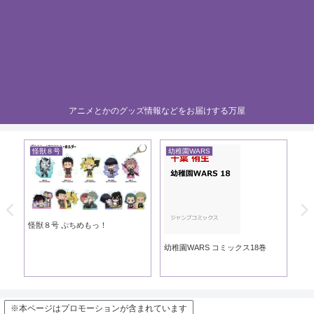
アニメとかのグッズ情報などをお届けする万屋
怪獣８号
幼稚園WARS
黄
き
怪獣８号 ぷちめもっ！
黄
幼稚園WARS コミックス18巻
※本ページはプロモーションが含まれています