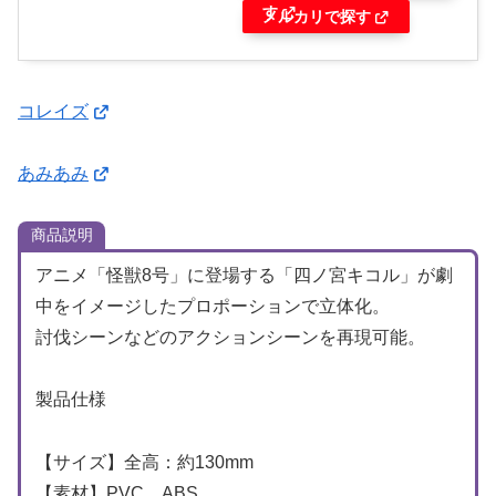
す
メルカリで探す
コレイズ
あみあみ
商品説明
アニメ「怪獣8号」に登場する「四ノ宮キコル」が劇
中をイメージしたプロポーションで立体化。
討伐シーンなどのアクションシーンを再現可能。
製品仕様
【サイズ】全高：約130mm
【素材】PVC、ABS