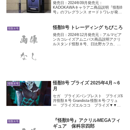
発売日：2024年09月発売元：
KADOKAWAキャラアニ商品説明『怪獣8
号』のフレグランス オードトワレが発売
決定！各キャラクターをイメージした香
りを身にまとおう！ラインナップ：日比
野カフカ、市川レノ、四ノ宮キコル、亜
怪獣8号 トレーディング ちびころ
怪獣８号
白ミナ、保科宗四郎・...
発売日：2024年12月発売元：アルマビア
ンカコレイズアムニバス商品説明アクリ
ルスタンド怪獣８号、日比野カフカ、市
川レノ、四ノ宮キコル、亜白ミナ、保科
宗四郎、古橋伊春、出雲ハルイチ、神楽
木葵がころんと寝ているちびキャラを新
たに描き起こし、ア...
怪獣8号 プライズ 2025年4月～6
怪獣８号
月
セガ プライズバンプレスト プライズ6
月怪獣８号 Grandista-怪獣８号-フリュ
ー プライズエルココ プライズ▼▼▼
プライズ詳細 ▼▼▼セガ プライズバン
プレスト プライズ6月怪獣８号
Grandista-怪獣８号-2025年6月1...
『怪獣8号』アクリルMEGAフィ
怪獣８号
ギュア 保科宗四郎