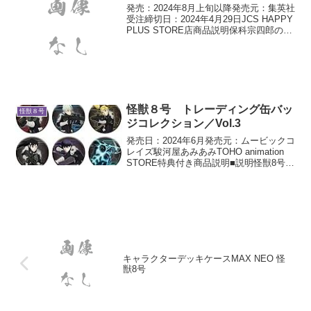
発売：2024年8月上旬以降発売元：集英社
受注締切日：2024年4月29日JCS HAPPY
PLUS STORE店商品説明保科宗四郎のア
クリルMEGAフィギュア！迫力あるイラ
ストが存分に堪能できるアイテム！
MEGAな存在感をキミの目で体感...
怪獣８号 トレーディング缶バッ
怪獣８号
ジコレクション／Vol.3
発売日：2024年6月発売元：ムービックコ
レイズ駿河屋あみあみTOHO animation
STORE特典付き商品説明■説明怪獣8号よ
り缶バッジコレクション第3弾が登場！※
トレーディング商品のため、キャラクタ
ーは選べません。※1BOXで全種...
キャラクターデッキケースMAX NEO 怪
獣8号