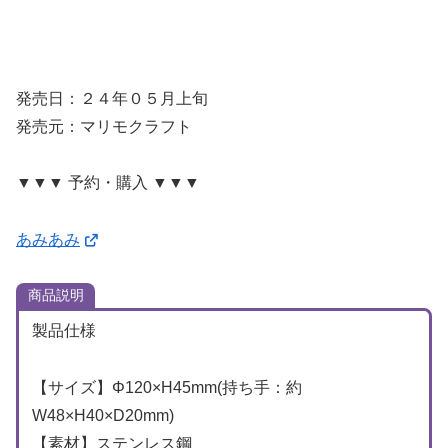
発売日：２４年０５月上旬
発売元：マリモクラフト
▼▼▼ 予約・購入 ▼▼▼
あみあみ
商品説明
製品仕様
【サイズ】Φ120×H45mm(持ち手：約
W48×H40×D20mm)
【素材】ステンレス鋼