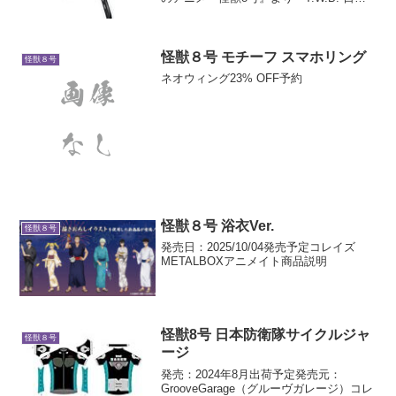
防衛隊基本銃＆市川レノ」「T.W.B. 刀＆
保科宗四郎」「T.W.G. 専用武器＆四ノ宮
キコル」が登...
怪獣８号 モチーフ スマホリング
怪獣８号
ネオウィング23% OFF予約
怪獣８号 浴衣Ver.
怪獣８号
発売日：2025/10/04発売予定コレイズ
METALBOXアニメイト商品説明
怪獣8号 日本防衛隊サイクルジャ
怪獣８号
ージ
発売：2024年8月出荷予定発売元：
GrooveGarage（グルーヴガレージ）コレ