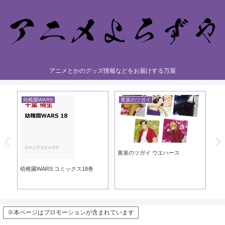
アニメとかのグッズ情報などをお届けする万屋
幼稚園WARS
黄泉のツガイ
黄
黄泉のツガイ ウエハース
黄泉
ック
幼稚園WARS コミックス18巻
※本ページはプロモーションが含まれています