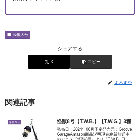
怪獣８号
シェアする
X
コピー
よろずや
関連記事
怪獣8号【T.W.B.】【T.W.G.】3種
怪獣８号
発売日：2024年08月予定発売元：Groove
GarageAmazon商品説明現在絶賛放送中
のアニメ『怪獣8号』より「T.W.B. 日本