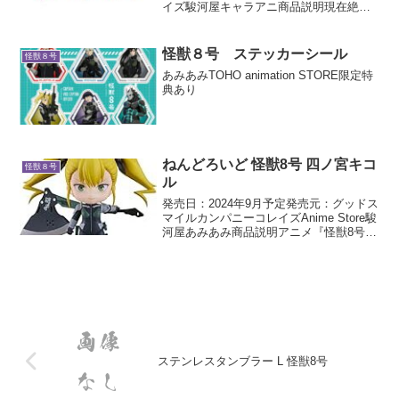
イズ駿河屋キャラアニ商品説明現在絶賛
放送中のアニメ『怪獣8号』より「日本防
衛隊サイクルジャージ」が登場しまし
た。日本防衛隊の戦闘スーツをモチーフ
怪獣８号 ステッカーシール
怪獣８号
にしたオリジ...
あみあみTOHO animation STORE限定特
典あり
ねんどろいど 怪獣8号 四ノ宮キコ
怪獣８号
ル
発売日：2024年9月予定発売元：グッドス
マイルカンパニーコレイズAnime Store駿
河屋あみあみ商品説明アニメ『怪獣8号』
より、「四ノ宮キコル」がねんどろいど
で登場です！表情パーツ：「勝気顔」
「コミカル顔」「戦闘顔」オプションパ
ーツ：...
ステンレスタンブラー L 怪獣8号