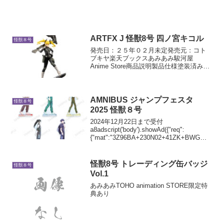
ARTFX J 怪獣8号 四ノ宮キコル
怪獣８号
発売日：２５年０２月未定発売元：コト
ブキヤ楽天ブックスあみあみ駿河屋
Anime Store商品説明製品仕様塗装済み完
成品【スケール】1/8【サイズ】全高：約
250mm(台座含む)【素材】PVC解説原型
製作：海鞘満四ノ宮キコルが1/8スケー
ル...
AMNIBUS ジャンプフェスタ
怪獣８号
2025 怪獣８号
2024年12月22日まで受付
a8adscript('body').showAd({"req":
{"mat":"3Z96BA+230N02+41ZK+BWGDT
","alt":"商品リンク","id":"4eDGmbc-g7-
uxh5Dn...
怪獣8号 トレーディング缶バッジ
怪獣８号
Vol.1
あみあみTOHO animation STORE限定特
典あり