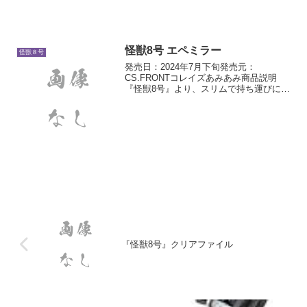
怪獣8号 エペミラー
怪獣８号
発売日：2024年7月下旬発売元：
CS.FRONTコレイズあみあみ商品説明
『怪獣8号』より、スリムで持ち運びに便
利なエペミラーが登場です！等倍鏡と拡
大鏡の両面ミラー仕様で使い勝手抜群♪コ
ンパクトなので、いつものポーチにもか
さばらず収納できま...
『怪獣8号』クリアファイル