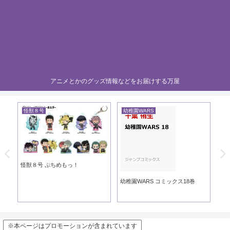
アニメとかのグッズ情報などをお届けする万屋
怪獣８号
幼稚園WARS
黄
き
怪獣８号 ぷちめもっ！
黄
幼稚園WARS コミックス18巻
※本ページはプロモーションが含まれています