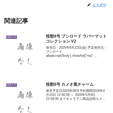
よろずや
関連記事
怪獣8号 ブシロード ラバーマット
怪獣８号
コレクション V2
発売日：2025年8月22日(金) 予定発売元：
ブシロード
a8adscript('body').showAd({"req":
{"mat":"3Z73RJ+DOYXO2+4RNG+BWGD
T","alt":"商品リンク","id":"4ex...
怪獣8号 カメオ風チャーム
怪獣８号
発売予定日2024年08月予約期間2024年4
月15日 12:00:00 ～ 2024年5月9日
23:59:00 までキャラアニ商品説明カメオ
風のチャームがトレーディングで登場。
重厚感あるデザインがオシャレ★ライン
ナップ：怪獣８号、日比野...