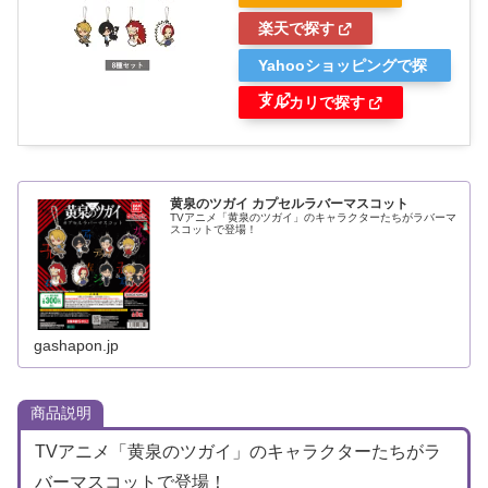
楽天で探す
Yahooショッピングで探
す
メルカリで探す
黄泉のツガイ カプセルラバーマスコット
TVアニメ「黄泉のツガイ」のキャラクターたちがラバーマ
スコットで登場！
gashapon.jp
商品説明
TVアニメ「黄泉のツガイ」のキャラクターたちがラ
バーマスコットで登場！