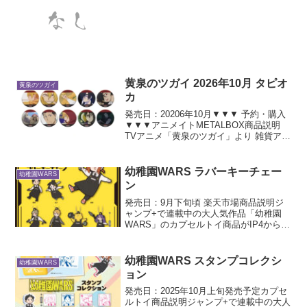
き西ノ村の情報を得るためヤマハおばあ
を訪ねにユル、ハルオ、ロウエイが東村
へ。明かされるは東村の真実の顔、その
長き歴史…。村民...
黄泉のツガイ 2026年10月 タピオ
黄泉のツガイ
カ
発売日：20206年10月▼▼▼ 予約・購入
▼▼▼アニメイトMETALBOX商品説明
TVアニメ「黄泉のツガイ」より 雑貨アイ
テムが新登場回転アクリルスタンド 中央
のパーツがくるっと回転し、 絵柄が入れ
替わる綺麗なオーロラ加工入りクリアカ
幼稚園WARS ラバーキーチェー
幼稚園WARS
ー...
ン
発売日：9月下旬頃 楽天市場商品説明ジ
ャンプ+で連載中の大人気作品「幼稚園
WARS」のカプセルトイ商品がIP4から初
登場世界一“安全”なブラック幼稚園の教諭
たちがラインナップ！
幼稚園WARS スタンプコレクシ
幼稚園WARS
ョン
発売日：2025年10月上旬発売予定カプセ
ルトイ商品説明ジャンプ+で連載中の大人