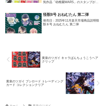
気作品「幼稚園WARS」のスタンプが登
場！スタンプ台要らずでポンポン押せる
浸透印タイプ
怪獣8号 おねむたん 第二弾
怪獣８号
発売日：2025年11月楽天市場商品説明怪
獣８号 おねむたん 第二弾
黄泉のツガイ キャラばんちょうこうヘア
クリップ
黄泉のツガイ ブシロード トレーディング
カード コレクションクリア
ホーム
黄泉のツガイ