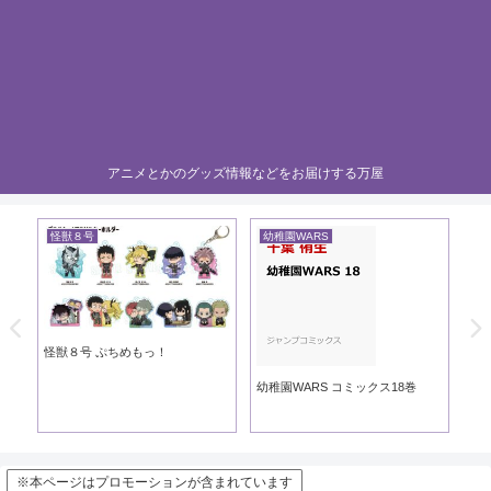
アニメとかのグッズ情報などをお届けする万屋
怪獣８号
幼稚園WARS
黄
き
怪獣８号 ぷちめもっ！
黄
幼稚園WARS コミックス18巻
※本ページはプロモーションが含まれています