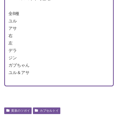
全8種
ユル
アサ
右
左
デラ
ジン
ガブちゃん
ユル＆アサ
黄泉のツガイ
カプセルトイ