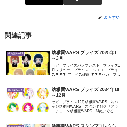
よろずや
関連記事
幼稚園WARS プライズ 2025年1
幼稚園WARS
～3月
セガ プライズバンプレスト プライズ1
月フリュー プライズエルココ プライ
ズ▼▼▼ プライズ詳細 ▼▼▼セガ プラ
イズバンプレスト プライズ1月幼稚園
WARS ちみっともぬい2025年1月18日
（土）登場予定フリュー プライズエル
幼稚園WARS プライズ 2024年10
幼稚園WARS
ココ プラ...
～12月
セガ プライズ12月幼稚園WARS 缶バ
ッジ幼稚園WARS スタンド付クリアキ
ーチェーン幼稚園WARS Mぬいぐる
み“すみれ組のクマ”バンプレスト プライ
ズフリュー プライズエルココ プライ
ズ▼▼▼ プライズ詳細 ▼▼▼セガ プラ
幼稚園WARS スタンプコレクシ
幼稚園WARS