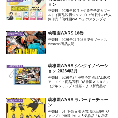
イズ12月...
ョン
発売日：2025年10月上旬発売予定カプセ
ルトイ商品説明ジャンプ+で連載中の大人
気作品「幼稚園WARS」のスタンプが登
場！スタンプ台要らずでポンポン押せる
浸透印タイプ
幼稚園WARS 16巻
幼稚園WARS
発売日：2026年01月05日楽天ブックス
Amazon商品説明
幼稚園WARS シンクイノベーシ
幼稚園WARS
ョン 2026年2月
発売日：2026年2月発売予定METALBOX
アニメイト商品説明『幼稚園ＷＡＲＳ』
（少年ジャンプ＋連載）より新商品が発
売決定！ アクリルスタンドやアクリルキ
ーホルダー ハート形缶バッジなどファン
必見のアイテムが目白押し
幼稚園WARS ラバーキーチェー
幼稚園WARS
ン
発売日：9月下旬頃 楽天市場商品説明ジ
ャンプ+で連載中の大人気作品「幼稚園