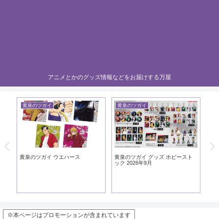
アニメとかのグッズ情報などをお届けする万屋
黄泉のツガイ
黄泉のツガイ
黄
黄泉
20
黄泉のツガイ ウエハース
黄泉のツガイ グッズ ホビースト
ック 2026年9月
※本ページはプロモーションが含まれています