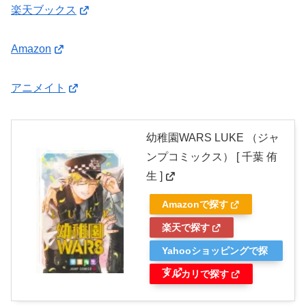
楽天ブックス
Amazon
アニメイト
幼稚園WARS LUKE （ジャ
ンプコミックス） [ 千葉 侑
生 ]
Amazonで探す
楽天で探す
Yahooショッピングで探
す
メルカリで探す